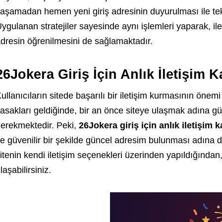
aşamadan hemen yeni giriş adresinin duyurulması ile tekra
ygulanan stratejiler sayesinde aynı işlemleri yaparak, i
dresin öğrenilmesini de sağlamaktadır.
26Jokera Giriş İçin Anlık İletişim K
ullanıcıların sitede başarılı bir iletişim kurmasının önem
asakları geldiğinde, bir an önce siteye ulaşmak adına günc
erekmektedir. Peki,
26Jokera giriş için anlık iletişim k
e güvenilir bir şekilde güncel adresim bulunması adına d
itenin kendi iletişim seçenekleri üzerinden yapıldığından
laşabilirsiniz.