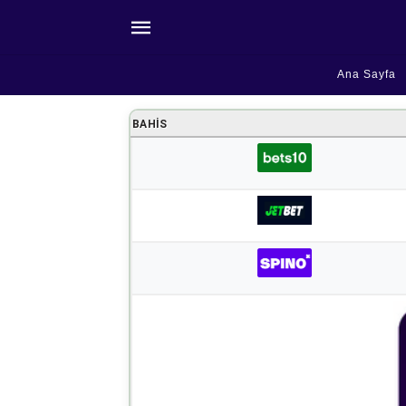
Ana Sayfa
BAHIS