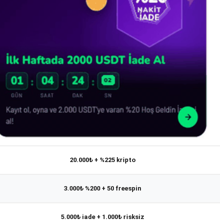
20.000₺ + %225 kripto
3.000₺ %200 + 50 freespin
5.000₺ iade + 1.000₺ risksiz