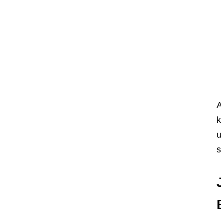
A
k
u
s