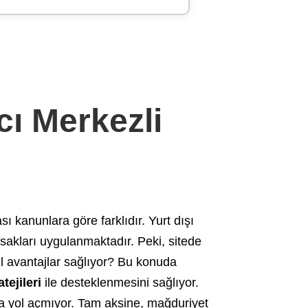
cı Merkezli
ı kanunlara göre farklıdır. Yurt dışı
asakları uygulanmaktadır. Peki, sitede
ıl avantajlar sağlıyor? Bu konuda
tejileri
ile desteklenmesini sağlıyor.
a yol açmıyor. Tam aksine, mağduriyet