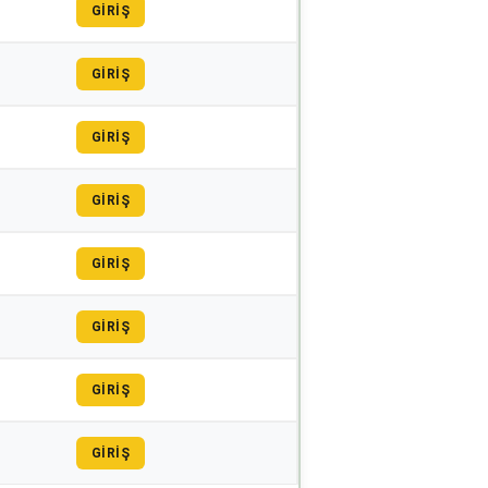
GİRİŞ
GİRİŞ
GİRİŞ
GİRİŞ
GİRİŞ
GİRİŞ
GİRİŞ
GİRİŞ