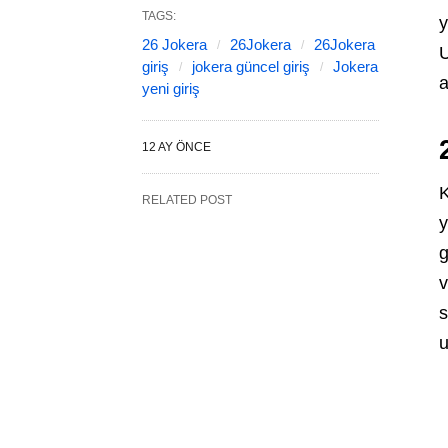
TAGS:
y
26 Jokera
26Jokera
26Jokera
U
giriş
jokera güncel giriş
Jokera
a
yeni giriş
12 AY ÖNCE
K
RELATED POST
y
g
v
s
u