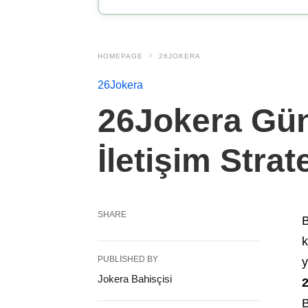
HOMEPAGE
26JOKERA
26Jokera
26Jokera Gün
İletişim Strate
SHARE
B
k
PUBLISHED BY
y
Jokera Bahisçisi
2
B