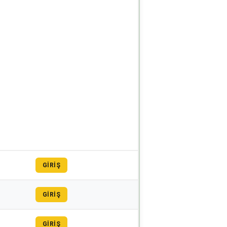
GİRİŞ
GİRİŞ
GİRİŞ