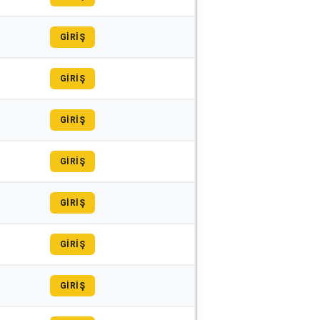
GİRİŞ
GİRİŞ
GİRİŞ
GİRİŞ
GİRİŞ
GİRİŞ
GİRİŞ