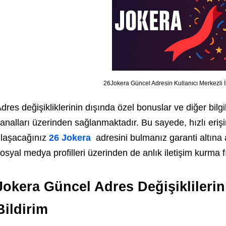
26Jokera Güncel Adresin Kullanıcı Merkezli İle
dres değişikliklerinin dışında özel bonuslar ve diğer bilg
analları üzerinden sağlanmaktadır. Bu sayede, hızlı eri
laşacağınız
26 Jokera
adresini bulmanız garanti altına 
osyal medya profilleri üzerinden de anlık iletişim kurma fır
Jokera Güncel Adres Değişiklileri
Bildirim