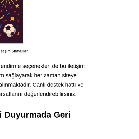
tişim Stratejileri
ilendirme seçenekleri de bu iletişim
şim sağlayarak her zaman siteye
alınmaktadır. Canlı destek hattı ve
satlarını değerlendirebilirsiniz.
ni Duyurmada Geri