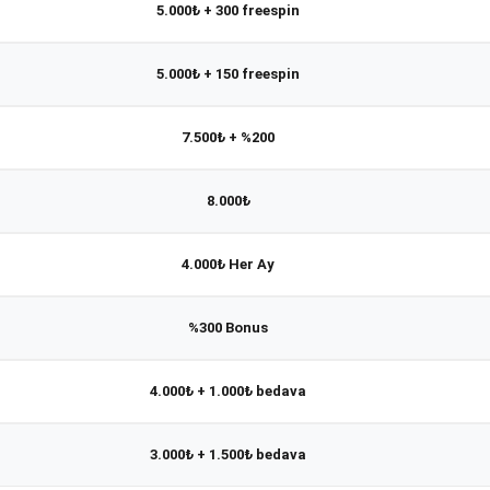
5.000₺ + 300 freespin
5.000₺ + 150 freespin
7.500₺ + %200
8.000₺
4.000₺ Her Ay
%300 Bonus
4.000₺ + 1.000₺ bedava
3.000₺ + 1.500₺ bedava