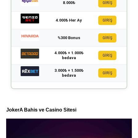
8.000₺
GİRİŞ
4.000₺ Her Ay
GİRİŞ
%300 Bonus
GİRİŞ
4.000₺ + 1.000₺
GİRİŞ
bedava
3.000₺ + 1.500₺
GİRİŞ
bedava
JokerA Bahis ve Casino Sitesi