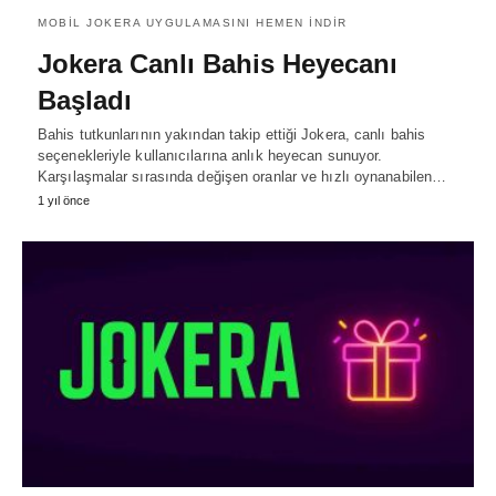
MOBIL JOKERA UYGULAMASINI HEMEN İNDIR
Jokera Canlı Bahis Heyecanı
Başladı
Bahis tutkunlarının yakından takip ettiği Jokera, canlı bahis
seçenekleriyle kullanıcılarına anlık heyecan sunuyor.
Karşılaşmalar sırasında değişen oranlar ve hızlı oynanabilen…
1 yıl önce