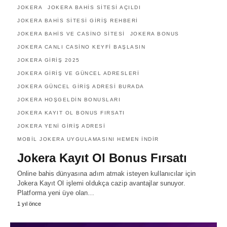
JOKERA
JOKERA BAHIS SITESI AÇILDI
JOKERA BAHIS SITESI GIRIŞ REHBERI
JOKERA BAHIS VE CASINO SITESI
JOKERA BONUS
JOKERA CANLI CASINO KEYFI BAŞLASIN
JOKERA GIRIŞ 2025
JOKERA GIRIŞ VE GÜNCEL ADRESLERI
JOKERA GÜNCEL GIRIŞ ADRESI BURADA
JOKERA HOŞGELDIN BONUSLARI
JOKERA KAYIT OL BONUS FIRSATI
JOKERA YENI GIRIŞ ADRESI
MOBIL JOKERA UYGULAMASINI HEMEN İNDIR
Jokera Kayıt Ol Bonus Fırsatı
Online bahis dünyasına adım atmak isteyen kullanıcılar için
Jokera Kayıt Ol işlemi oldukça cazip avantajlar sunuyor.
Platforma yeni üye olan…
1 yıl önce