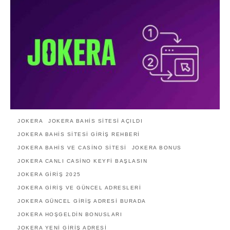
JOKERA
JOKERA BAHIS SITESI AÇILDI
JOKERA BAHIS SITESI GIRIŞ REHBERI
JOKERA BAHIS VE CASINO SITESI
JOKERA BONUS
JOKERA CANLI CASINO KEYFI BAŞLASIN
JOKERA GIRIŞ 2025
JOKERA GIRIŞ VE GÜNCEL ADRESLERI
JOKERA GÜNCEL GIRIŞ ADRESI BURADA
JOKERA HOŞGELDIN BONUSLARI
JOKERA YENI GIRIŞ ADRESI