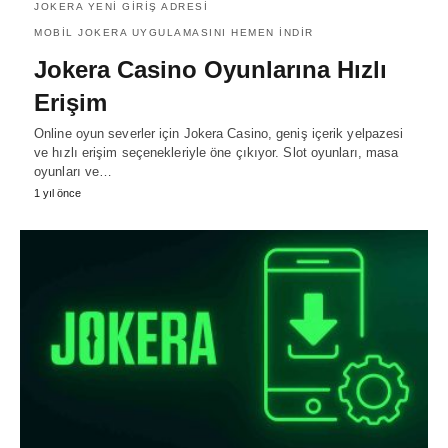
JOKERA YENI GIRIŞ ADRESI
MOBIL JOKERA UYGULAMASINI HEMEN İNDIR
Jokera Casino Oyunlarına Hızlı
Erişim
Online oyun severler için Jokera Casino, geniş içerik yelpazesi
ve hızlı erişim seçenekleriyle öne çıkıyor. Slot oyunları, masa
oyunları ve…
1 yıl önce