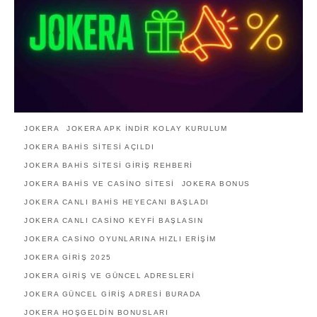
JOKERA
JOKERA APK İNDIR KOLAY KURULUM
JOKERA BAHIS SITESI AÇILDI
JOKERA BAHIS SITESI GIRIŞ REHBERI
JOKERA BAHIS VE CASINO SITESI
JOKERA BONUS
JOKERA CANLI BAHIS HEYECANI BAŞLADI
JOKERA CANLI CASINO KEYFI BAŞLASIN
JOKERA CASINO OYUNLARINA HIZLI ERIŞIM
JOKERA GIRIŞ 2025
JOKERA GIRIŞ VE GÜNCEL ADRESLERI
JOKERA GÜNCEL GIRIŞ ADRESI BURADA
JOKERA HOŞGELDIN BONUSLARI