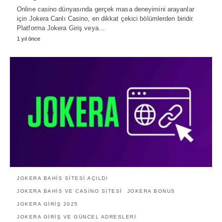
Online casino dünyasında gerçek masa deneyimini arayanlar
için Jokera Canlı Casino, en dikkat çekici bölümlerden biridir.
Platforma Jokera Giriş veya…
1 yıl önce
JOKERA BAHIS SITESI AÇILDI
JOKERA BAHIS VE CASINO SITESI
JOKERA BONUS
JOKERA GIRIŞ 2025
JOKERA GIRIŞ VE GÜNCEL ADRESLERI