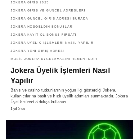
JOKERA GIRIŞ 2025
JOKERA GIRIŞ VE GÜNCEL ADRESLERI
JOKERA GÜNCEL GIRIŞ ADRESI BURADA
JOKERA HOŞGELDIN BONUSLARI
JOKERA KAYIT OL BONUS FIRSATI
JOKERA ÜYELIK İŞLEMLERI NASIL YAPILIR
JOKERA YENI GIRIŞ ADRESI
MOBIL JOKERA UYGULAMASINI HEMEN İNDIR
Jokera Üyelik İşlemleri Nasıl
Yapılır
Bahis ve casino tutkunlarının yoğun ilgi gösterdiği Jokera,
kullanıcılarına basit ve hızlı üyelik adımları sunmaktadır. Jokera
Üyelik süreci oldukça kullanıcı…
1 yıl önce