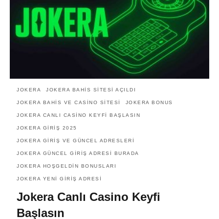
JOKERA
JOKERA BAHIS SITESI AÇILDI
JOKERA BAHIS VE CASINO SITESI
JOKERA BONUS
JOKERA CANLI CASINO KEYFI BAŞLASIN
JOKERA GIRIŞ 2025
JOKERA GIRIŞ VE GÜNCEL ADRESLERI
JOKERA GÜNCEL GIRIŞ ADRESI BURADA
JOKERA HOŞGELDIN BONUSLARI
JOKERA YENI GIRIŞ ADRESI
Jokera Canlı Casino Keyfi
Başlasın