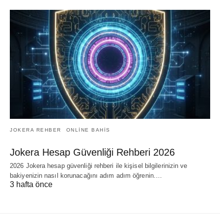
JOKERA REHBER
ONLINE BAHIS
Jokera Hesap Güvenliği Rehberi 2026
2026 Jokera hesap güvenliği rehberi ile kişisel bilgilerinizin ve
bakiyenizin nasıl korunacağını adım adım öğrenin.…
3 hafta önce