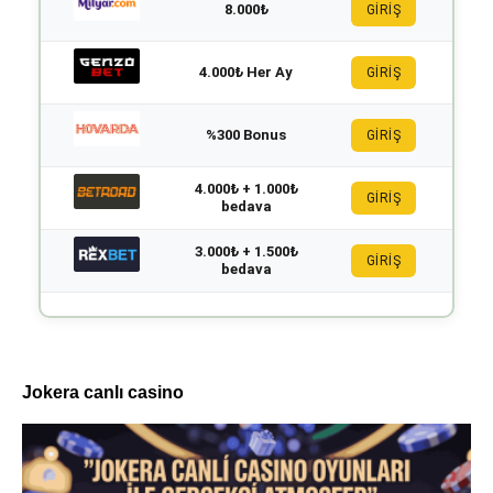
8.000₺
GİRİŞ
4.000₺ Her Ay
GİRİŞ
%300 Bonus
GİRİŞ
4.000₺ + 1.000₺
GİRİŞ
bedava
3.000₺ + 1.500₺
GİRİŞ
bedava
Jokera canlı casino