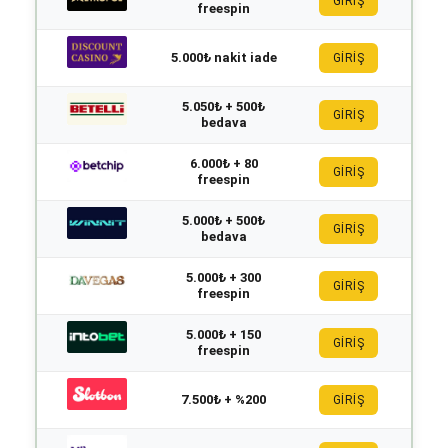
GİRİŞ
freespin
5.000₺ nakit iade
GİRİŞ
5.050₺ + 500₺
GİRİŞ
bedava
6.000₺ + 80
GİRİŞ
freespin
5.000₺ + 500₺
GİRİŞ
bedava
5.000₺ + 300
GİRİŞ
freespin
5.000₺ + 150
GİRİŞ
freespin
7.500₺ + %200
GİRİŞ