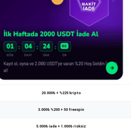
20.000₺ + %225 kripto
3.000₺ %200 + 50 freespin
5.000₺ iade + 1.000₺ risksiz