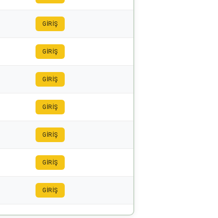
GİRİŞ
GİRİŞ
GİRİŞ
GİRİŞ
GİRİŞ
GİRİŞ
GİRİŞ