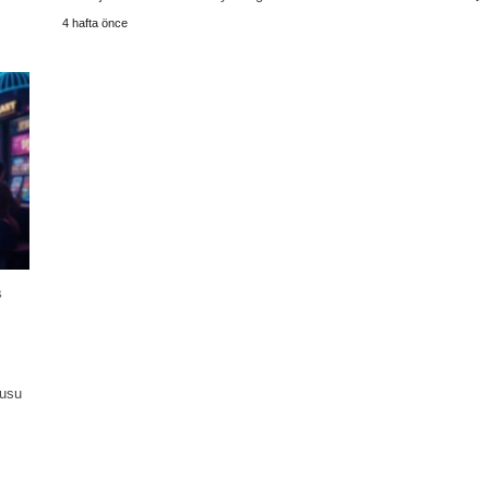
4 hafta önce
S
nusu
e