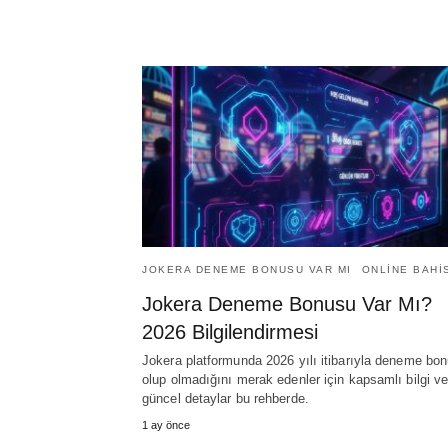
JOKERA DENEME BONUSU VAR MI
ONLINE BAHI
Jokera Deneme Bonusu Var Mı?
2026 Bilgilendirmesi
Jokera platformunda 2026 yılı itibarıyla deneme bo
olup olmadığını merak edenler için kapsamlı bilgi v
güncel detaylar bu rehberde.
1 ay önce