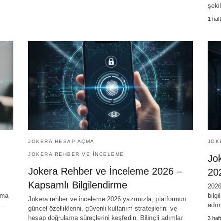
şeki
1 haf
JOKERA HESAP AÇMA
JOK
JOKERA REHBER VE INCELEME
Jo
Jokera Rehber ve İnceleme 2026 –
20
Kapsamlı Bilgilendirme
2026
ama
bilg
Jokera rehber ve inceleme 2026 yazımızla, platformun
e…
adım
güncel özelliklerini, güvenli kullanım stratejilerini ve
hesap doğrulama süreçlerini keşfedin. Bilinçli adımlar
3 haf