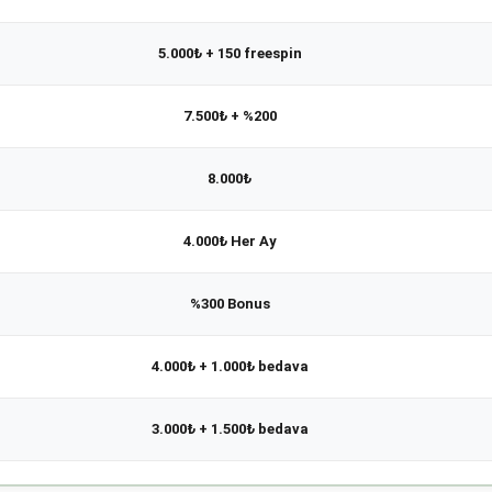
5.000₺ + 150 freespin
7.500₺ + %200
8.000₺
4.000₺ Her Ay
%300 Bonus
4.000₺ + 1.000₺ bedava
3.000₺ + 1.500₺ bedava