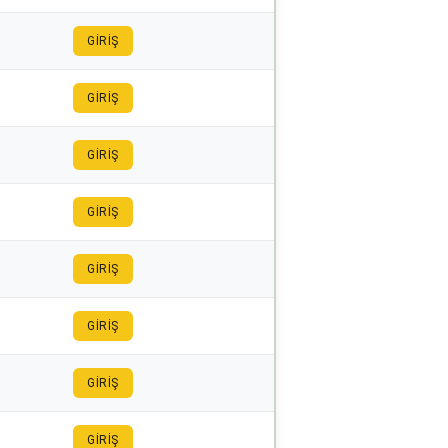
GİRİŞ
GİRİŞ
GİRİŞ
GİRİŞ
GİRİŞ
GİRİŞ
GİRİŞ
GİRİŞ