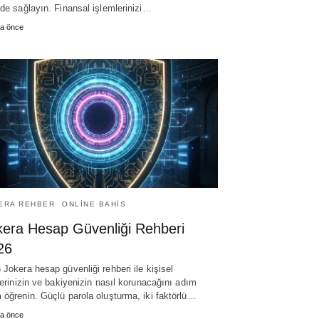
lde sağlayın. Finansal işlemlerinizi…
ta önce
ERA REHBER
ONLINE BAHIS
kera Hesap Güvenliği Rehberi
26
 Jokera hesap güvenliği rehberi ile kişisel
ilerinizin ve bakiyenizin nasıl korunacağını adım
 öğrenin. Güçlü parola oluşturma, iki faktörlü…
ta önce