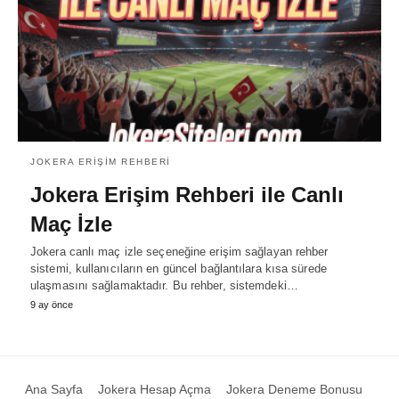
JOKERA ERIŞIM REHBERI
Jokera Erişim Rehberi ile Canlı
Maç İzle
Jokera canlı maç izle seçeneğine erişim sağlayan rehber
sistemi, kullanıcıların en güncel bağlantılara kısa sürede
ulaşmasını sağlamaktadır. Bu rehber, sistemdeki…
9 ay önce
Ana Sayfa
Jokera Hesap Açma
Jokera Deneme Bonusu