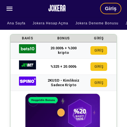
Giriş
Ana Sayfa
Jokera Hesap Açma
Jokera Deneme Bonusu
BAHIS
BONUS
GIRIŞ
20.000₺ + %300
GİRİŞ
kripto
%325 + 20.000₺
GİRİŞ
2KUSD - Kimliksiz
GİRİŞ
Sadece Kripto