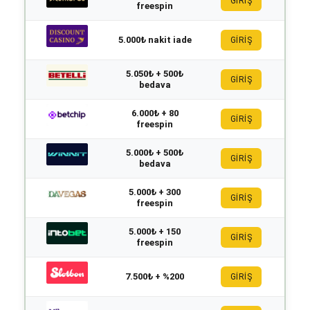
GİRİŞ
freespin
5.000₺ nakit iade
GİRİŞ
5.050₺ + 500₺
GİRİŞ
bedava
6.000₺ + 80
GİRİŞ
freespin
5.000₺ + 500₺
GİRİŞ
bedava
5.000₺ + 300
GİRİŞ
freespin
5.000₺ + 150
GİRİŞ
freespin
7.500₺ + %200
GİRİŞ