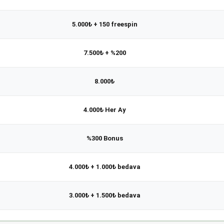
5.000₺ + 150 freespin
7.500₺ + %200
8.000₺
4.000₺ Her Ay
%300 Bonus
4.000₺ + 1.000₺ bedava
3.000₺ + 1.500₺ bedava