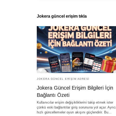
Jokera güncel erişim tıkla
JOKERA GÜNCEL ERIŞIM ADRESI
Jokera Güncel Erişim Bilgileri İçin
Bağlantı Özeti
Kullanıcılar erişim değişikliklerini takip etmek ister
çünkü eski bağlantılar giriş sorununa yol açar. Ayrıc
hızlı güncellemeler oyun akışını güçlendirir. Bu…