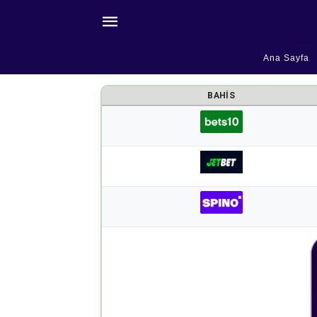
Ana Sayfa
BAHIS