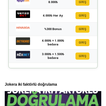
8.000₺
GİRİŞ
4.000₺ Her Ay
GİRİŞ
%300 Bonus
GİRİŞ
4.000₺ + 1.000₺
GİRİŞ
bedava
3.000₺ + 1.500₺
GİRİŞ
bedava
Jokera iki faktörlü doğrulama