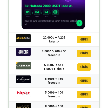
20.000₺ + %225
GİRİŞ
kripto
3.000₺ %200 + 50
GİRİŞ
freespin
5.000₺ iade +
GİRİŞ
1.000₺ risksiz
6.500₺ + 150
GİRİŞ
freespin
5.000₺ + 100
GİRİŞ
freespin
8.000₺ + 150