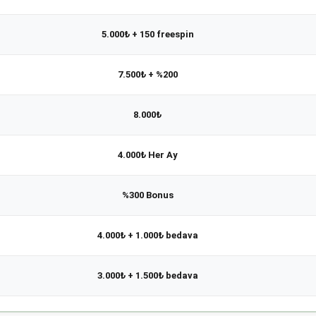
5.000₺ + 150 freespin
7.500₺ + %200
8.000₺
4.000₺ Her Ay
%300 Bonus
4.000₺ + 1.000₺ bedava
3.000₺ + 1.500₺ bedava