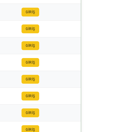
GİRİŞ
GİRİŞ
GİRİŞ
GİRİŞ
GİRİŞ
GİRİŞ
GİRİŞ
GİRİŞ