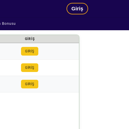
Giriş
n Bonusu
GIRIŞ
GİRİŞ
GİRİŞ
GİRİŞ