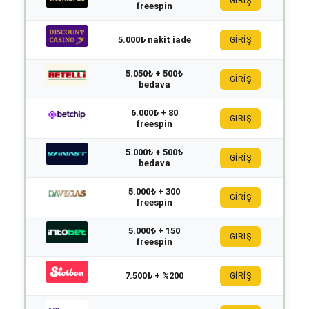
GİRİŞ
freespin
5.000₺ nakit iade
GİRİŞ
5.050₺ + 500₺
GİRİŞ
bedava
6.000₺ + 80
GİRİŞ
freespin
5.000₺ + 500₺
GİRİŞ
bedava
5.000₺ + 300
GİRİŞ
freespin
5.000₺ + 150
GİRİŞ
freespin
7.500₺ + %200
GİRİŞ