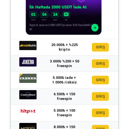
20.000₺ + %225
GİRİŞ
kripto
3.000₺ %200 + 50
GİRİŞ
freespin
5.000₺ iade +
GİRİŞ
1.000₺ risksiz
6.500₺ + 150
GİRİŞ
freespin
5.000₺ + 100
GİRİŞ
freespin
8.000₺ + 150