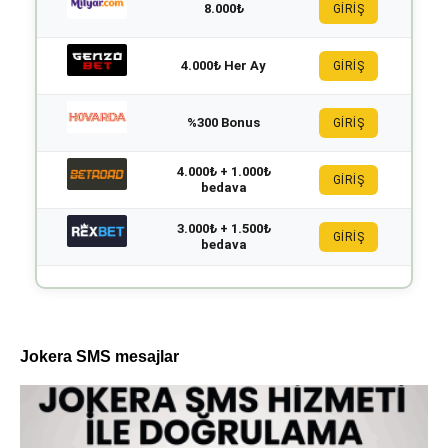
8.000₺
GİRİŞ
4.000₺ Her Ay
GİRİŞ
%300 Bonus
GİRİŞ
4.000₺ + 1.000₺
GİRİŞ
bedava
3.000₺ + 1.500₺
GİRİŞ
bedava
Jokera SMS mesajlar