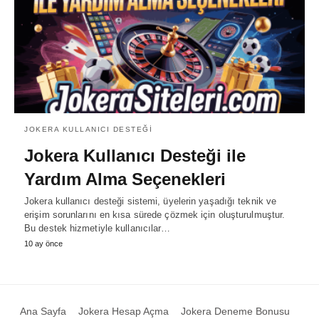
JOKERA KULLANICI DESTEĞI
Jokera Kullanıcı Desteği ile
Yardım Alma Seçenekleri
Jokera kullanıcı desteği sistemi, üyelerin yaşadığı teknik ve
erişim sorunlarını en kısa sürede çözmek için oluşturulmuştur.
Bu destek hizmetiyle kullanıcılar…
10 ay önce
Ana Sayfa
Jokera Hesap Açma
Jokera Deneme Bonusu