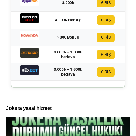
8.000₺
GİRİŞ
4.000₺ Her Ay
GİRİŞ
%300 Bonus
GİRİŞ
4.000₺ + 1.000₺
GİRİŞ
bedava
3.000₺ + 1.500₺
GİRİŞ
bedava
Jokera yasal hizmet