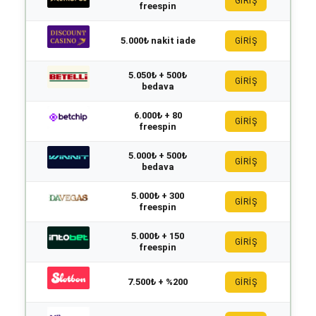
GİRİŞ
freespin
5.000₺ nakit iade
GİRİŞ
5.050₺ + 500₺
GİRİŞ
bedava
6.000₺ + 80
GİRİŞ
freespin
5.000₺ + 500₺
GİRİŞ
bedava
5.000₺ + 300
GİRİŞ
freespin
5.000₺ + 150
GİRİŞ
freespin
7.500₺ + %200
GİRİŞ