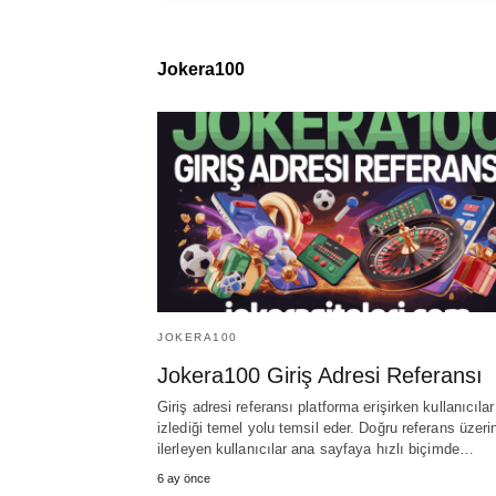
Jokera100
JOKERA100
Jokera100 Giriş Adresi Referansı
Giriş adresi referansı platforma erişirken kullanıcılar
izlediği temel yolu temsil eder. Doğru referans üzer
ilerleyen kullanıcılar ana sayfaya hızlı biçimde…
6 ay önce