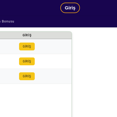
Giriş
n Bonusu
GIRIŞ
GİRİŞ
GİRİŞ
GİRİŞ