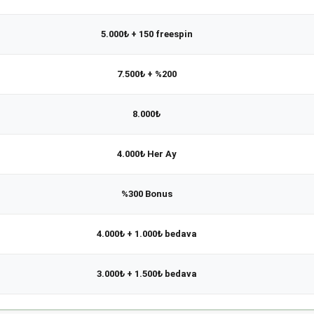
5.000₺ + 150 freespin
7.500₺ + %200
8.000₺
4.000₺ Her Ay
%300 Bonus
4.000₺ + 1.000₺ bedava
3.000₺ + 1.500₺ bedava