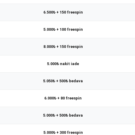
6.500₺ + 150 freespin
5.000₺ + 100 freespin
8.000₺ + 150 freespin
5.000₺ nakit iade
5.050₺ + 500₺ bedava
6.000₺ + 80 freespin
5.000₺ + 500₺ bedava
5.000₺ + 300 freespin