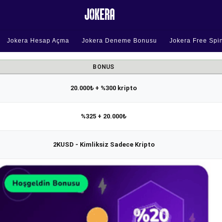
Jokera Hesap Açma
Jokera Deneme Bonusu
Jokera Free Spi
BONUS
20.000₺ + %300 kripto
%325 + 20.000₺
2KUSD - Kimliksiz Sadece Kripto