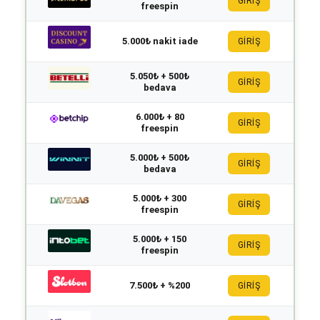
GİRİŞ
freespin
5.000₺ nakit iade
GİRİŞ
5.050₺ + 500₺
GİRİŞ
bedava
6.000₺ + 80
GİRİŞ
freespin
5.000₺ + 500₺
GİRİŞ
bedava
5.000₺ + 300
GİRİŞ
freespin
5.000₺ + 150
GİRİŞ
freespin
7.500₺ + %200
GİRİŞ