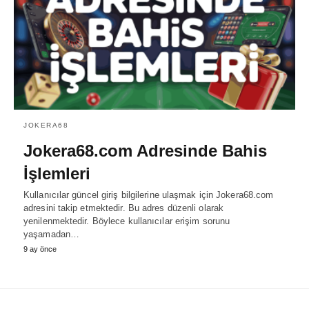
JOKERA68
Jokera68.com Adresinde Bahis
İşlemleri
Kullanıcılar güncel giriş bilgilerine ulaşmak için Jokera68.com
adresini takip etmektedir. Bu adres düzenli olarak
yenilenmektedir. Böylece kullanıcılar erişim sorunu
yaşamadan…
9 ay önce