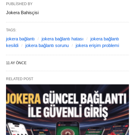
PUBLISHED BY
Jokera Bahisçisi
TAGS:
jokera bağlantı
jokera bağlantı hatası
jokera bağlantı
kesildi
jokera bağlantı sorunu
jokera erişim problemi
11 AY ÖNCE
RELATED POST