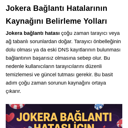
Jokera Bağlantı Hatalarının
Kaynağını Belirleme Yolları
Jokera bağlantı hatası
çoğu zaman tarayıcı veya
ağ tabanlı sorunlardan doğar. Tarayıcı önbelleğinin
dolu olması ya da eski DNS kayıtlarının bulunması
bağlantının başarısız olmasına sebep olur. Bu
nedenle kullanıcıların tarayıcılarını düzenli
temizlemesi ve güncel tutması gerekir. Bu basit
adım çoğu zaman sorunun kaynağını ortaya
çıkarır.