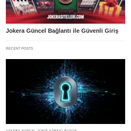
Jokera Güncel Bağlantı ile Güvenli Giriş
RECENT POSTS
JOKERA GÜNCEL GIRIŞ ADRESI BUGÜN