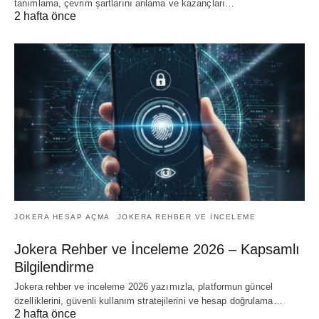
tanımlama, çevrim şartlarını anlama ve kazançları…
2 hafta önce
JOKERA HESAP AÇMA
JOKERA REHBER VE INCELEME
Jokera Rehber ve İnceleme 2026 – Kapsamlı
Bilgilendirme
Jokera rehber ve inceleme 2026 yazımızla, platformun güncel
özelliklerini, güvenli kullanım stratejilerini ve hesap doğrulama…
2 hafta önce