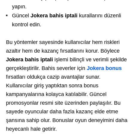
yapın.
Güncel
Jokera bahis iptali
kurallarını düzenli
kontrol edin.
Bu yöntemler sayesinde kullanıcılar hem riskleri
azaltır hem de kazanç fırsatlarını korur. Böylece
Jokera bahis iptali
işlemi bilinçli ve verimli şekilde
gerçekleştirilir. Bahis severler için
Jokera bonus
fırsatları oldukça cazip avantajlar sunar.
Kullanıcılar giriş yaptıktan sonra bonus
kampanyalarına kolayca katılabilir. Güncel
promosyonlar resmi site üzerinden paylaşılır. Bu
sayede oyuncular daha fazla kazanç elde etme
şansına sahip olur. Bonuslar oyun deneyimini daha
heyecanlı hale getirir.