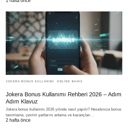
1 hafta önce
JOKERA BONUS KULLANIMI
ONLINE BAHIS
Jokera Bonus Kullanımı Rehberi 2026 – Adım
Adım Klavuz
Jokera bonus kullanımı 2026 yılında nasıl yapılır? Hesabınıza bonus
tanımlama, çevrim şartlarını anlama ve kazançları…
2 hafta önce