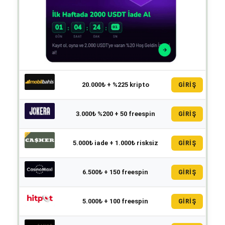
20.000₺ + %225 kripto
GİRİŞ
3.000₺ %200 + 50 freespin
GİRİŞ
5.000₺ iade + 1.000₺ risksiz
GİRİŞ
6.500₺ + 150 freespin
GİRİŞ
5.000₺ + 100 freespin
GİRİŞ