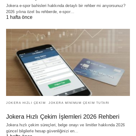
Jokera e-spor bahisleri hakkında detaylı bir rehber mi arıyorsunuz?
2026 yılına özel bu rehberde, e-spor…
1 hafta önce
JOKERA HIZLI ÇEKIM
JOKERA MINIMUM ÇEKIM TUTARI
Jokera Hızlı Çekim İşlemleri 2026 Rehberi
Jokera hızlı çekim süreçleri, belge onayı ve limitler hakkında 2026
güncel bilgilerle hesap güvenliğinizi en…