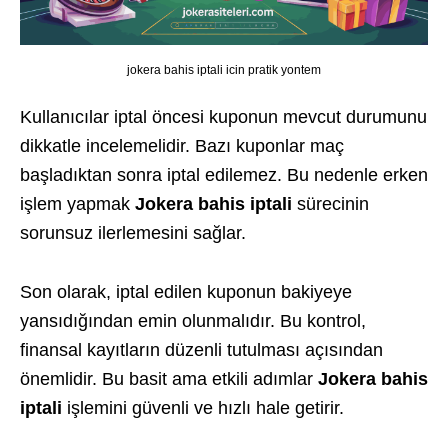
jokera bahis iptali icin pratik yontem
Kullanıcılar iptal öncesi kuponun mevcut durumunu
dikkatle incelemelidir. Bazı kuponlar maç
başladıktan sonra iptal edilemez. Bu nedenle erken
işlem yapmak
Jokera bahis iptali
sürecinin
sorunsuz ilerlemesini sağlar.
Son olarak, iptal edilen kuponun bakiyeye
yansıdığından emin olunmalıdır. Bu kontrol,
finansal kayıtların düzenli tutulması açısından
önemlidir. Bu basit ama etkili adımlar
Jokera bahis
iptali
işlemini güvenli ve hızlı hale getirir.