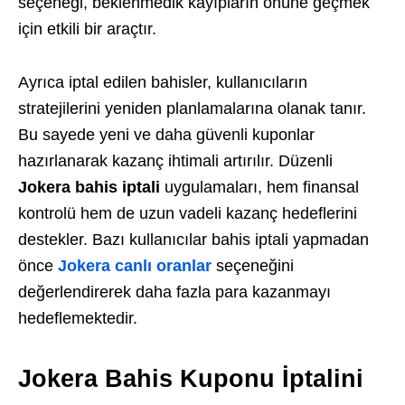
seçeneği, beklenmedik kayıpların önüne geçmek
için etkili bir araçtır.
Ayrıca iptal edilen bahisler, kullanıcıların
stratejilerini yeniden planlamalarına olanak tanır.
Bu sayede yeni ve daha güvenli kuponlar
hazırlanarak kazanç ihtimali artırılır. Düzenli
Jokera bahis iptali
uygulamaları, hem finansal
kontrolü hem de uzun vadeli kazanç hedeflerini
destekler. Bazı kullanıcılar bahis iptali yapmadan
önce
Jokera canlı oranlar
seçeneğini
değerlendirerek daha fazla para kazanmayı
hedeflemektedir.
Jokera Bahis Kuponu İptalini