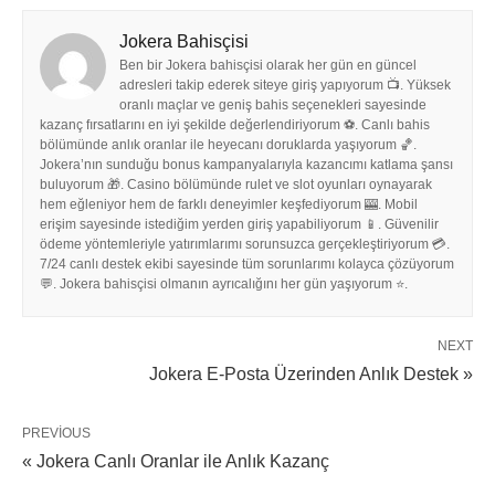
Jokera Bahisçisi
Ben bir Jokera bahisçisi olarak her gün en güncel
adresleri takip ederek siteye giriş yapıyorum 📺. Yüksek
oranlı maçlar ve geniş bahis seçenekleri sayesinde
kazanç fırsatlarını en iyi şekilde değerlendiriyorum ⚽. Canlı bahis
bölümünde anlık oranlar ile heyecanı doruklarda yaşıyorum 🏀.
Jokera’nın sunduğu bonus kampanyalarıyla kazancımı katlama şansı
buluyorum 🎁. Casino bölümünde rulet ve slot oyunları oynayarak
hem eğleniyor hem de farklı deneyimler keşfediyorum 🎰. Mobil
erişim sayesinde istediğim yerden giriş yapabiliyorum 📱. Güvenilir
ödeme yöntemleriyle yatırımlarımı sorunsuzca gerçekleştiriyorum 💳.
7/24 canlı destek ekibi sayesinde tüm sorunlarımı kolayca çözüyorum
💬. Jokera bahisçisi olmanın ayrıcalığını her gün yaşıyorum ⭐.
NEXT
Jokera E-Posta Üzerinden Anlık Destek »
PREVIOUS
« Jokera Canlı Oranlar ile Anlık Kazanç