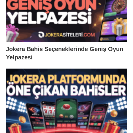
Jokera Bahis Seçeneklerinde Geniş Oyun
Yelpazesi