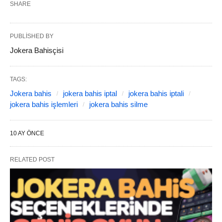
SHARE
PUBLISHED BY
Jokera Bahisçisi
TAGS:
Jokera bahis
jokera bahis iptal
jokera bahis iptali
jokera bahis işlemleri
jokera bahis silme
10 AY ÖNCE
RELATED POST