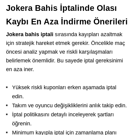
Jokera Bahis İptalinde Olası
Kaybı En Aza İndirme Önerileri
Jokera bahis iptali
sırasında kayıpları azaltmak
için stratejik hareket etmek gerekir. Öncelikle maç
öncesi analiz yapmak ve riskli karşılaşmaları
belirlemek önemlidir. Bu sayede iptal gereksinimi
en aza iner.
Yüksek riskli kuponları erken aşamada iptal
edin.
Takım ve oyuncu değişikliklerini anlık takip edin.
İptal politikasını detaylı inceleyerek şartları
öğrenin.
Minimum kayıpla iptal için zamanlama planı