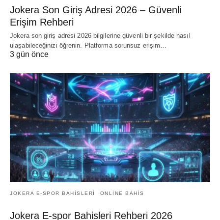
Jokera Son Giriş Adresi 2026 – Güvenli
Erişim Rehberi
Jokera son giriş adresi 2026 bilgilerine güvenli bir şekilde nasıl
ulaşabileceğinizi öğrenin. Platforma sorunsuz erişim…
3 gün önce
JOKERA E-SPOR BAHISLERI
ONLINE BAHIS
Jokera E-spor Bahisleri Rehberi 2026