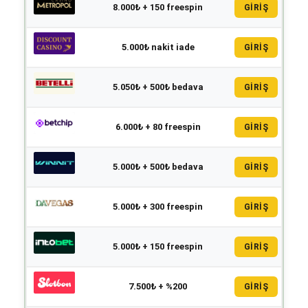
8.000₺ + 150 freespin
GİRİŞ
5.000₺ nakit iade
GİRİŞ
5.050₺ + 500₺ bedava
GİRİŞ
6.000₺ + 80 freespin
GİRİŞ
5.000₺ + 500₺ bedava
GİRİŞ
5.000₺ + 300 freespin
GİRİŞ
5.000₺ + 150 freespin
GİRİŞ
7.500₺ + %200
GİRİŞ