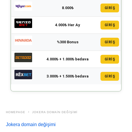
8.000₺
GİRİŞ
4.000₺ Her Ay
GİRİŞ
%300 Bonus
GİRİŞ
4.000₺ + 1.000₺ bedava
GİRİŞ
3.000₺ + 1.500₺ bedava
GİRİŞ
HOMEPAGE
JOKERA DOMAIN DEĞIŞIMI
Jokera domain değişimi