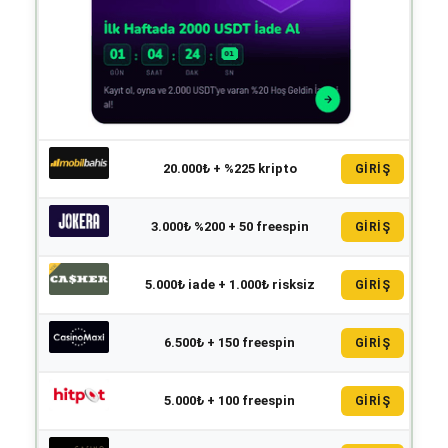
20.000₺ + %225 kripto
GİRİŞ
3.000₺ %200 + 50 freespin
GİRİŞ
5.000₺ iade + 1.000₺ risksiz
GİRİŞ
6.500₺ + 150 freespin
GİRİŞ
5.000₺ + 100 freespin
GİRİŞ