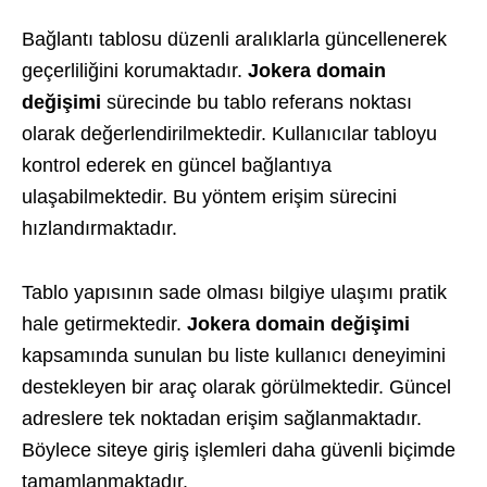
Bağlantı tablosu düzenli aralıklarla güncellenerek
geçerliliğini korumaktadır.
Jokera domain
değişimi
sürecinde bu tablo referans noktası
olarak değerlendirilmektedir. Kullanıcılar tabloyu
kontrol ederek en güncel bağlantıya
ulaşabilmektedir. Bu yöntem erişim sürecini
hızlandırmaktadır.
Tablo yapısının sade olması bilgiye ulaşımı pratik
hale getirmektedir.
Jokera domain değişimi
kapsamında sunulan bu liste kullanıcı deneyimini
destekleyen bir araç olarak görülmektedir. Güncel
adreslere tek noktadan erişim sağlanmaktadır.
Böylece siteye giriş işlemleri daha güvenli biçimde
tamamlanmaktadır.