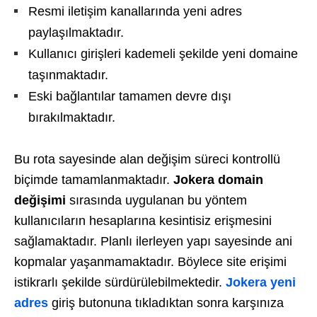
Resmi iletişim kanallarında yeni adres
paylaşılmaktadır.
Kullanıcı girişleri kademeli şekilde yeni domaine
taşınmaktadır.
Eski bağlantılar tamamen devre dışı
bırakılmaktadır.
Bu rota sayesinde alan değişim süreci kontrollü
biçimde tamamlanmaktadır.
Jokera domain
değişimi
sırasında uygulanan bu yöntem
kullanıcıların hesaplarına kesintisiz erişmesini
sağlamaktadır. Planlı ilerleyen yapı sayesinde ani
kopmalar yaşanmamaktadır. Böylece site erişimi
istikrarlı şekilde sürdürülebilmektedir.
Jokera yeni
adres
giriş butonuna tıkladıktan sonra karşınıza