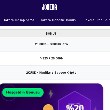
Jokera Hesap Açma
Jokera Deneme Bonusu
Jokera Free Spi
BONUS
20.000₺ + %300 kripto
%325 + 20.000₺
2KUSD - Kimliksiz Sadece Kripto