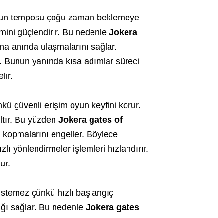
ü oyun temposu çoğu zaman beklemeye
imini güçlendirir. Bu nedenle
Jokera
na anında ulaşmalarını sağlar.
r. Bunun yanında kısa adımlar süreci
lir.
nkü güvenli erişim oyun keyfini korur.
altır. Bu yüzden
Jokera gates of
ı kopmalarını engeller. Böylece
zlı yönlendirmeler işlemleri hızlandırır.
ur.
istemez çünkü hızlı başlangıç
ylığı sağlar. Bu nedenle
Jokera gates