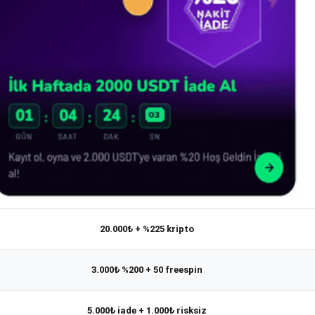
20.000₺ + %225 kripto
3.000₺ %200 + 50 freespin
5.000₺ iade + 1.000₺ risksiz