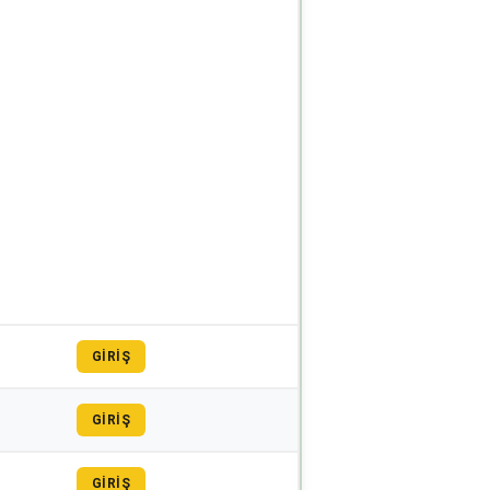
GİRİŞ
GİRİŞ
GİRİŞ