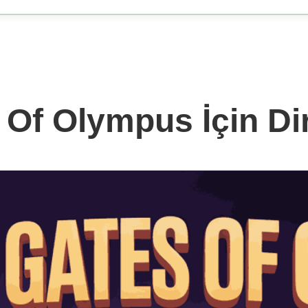
Of Olympus İçin Dir