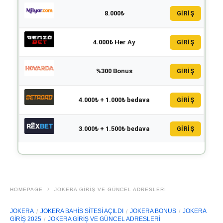
8.000₺
GİRİŞ
4.000₺ Her Ay
GİRİŞ
%300 Bonus
GİRİŞ
4.000₺ + 1.000₺ bedava
GİRİŞ
3.000₺ + 1.500₺ bedava
GİRİŞ
HOMEPAGE
JOKERA GIRIŞ VE GÜNCEL ADRESLERI
JOKERA
JOKERA BAHIS SITESI AÇILDI
JOKERA BONUS
JOKERA
GIRIŞ 2025
JOKERA GIRIŞ VE GÜNCEL ADRESLERI