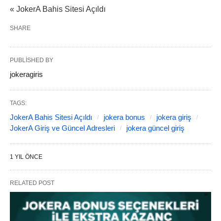
« JokerA Bahis Sitesi Açıldı
SHARE
PUBLISHED BY
jokeragiris
TAGS:
JokerA Bahis Sitesi Açıldı
jokera bonus
jokera giriş
JokerA Giriş ve Güncel Adresleri
jokera güncel giriş
1 YIL ÖNCE
RELATED POST