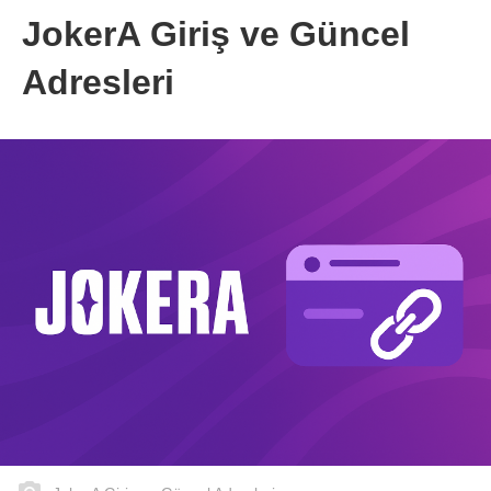
JokerA Giriş ve Güncel
Adresleri