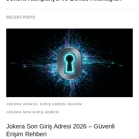
RECENT POSTS
JOKERA GÜNCEL GIRIŞ ADRESI BUGÜN
JOKERA SON GIRIŞ ADRESI
Jokera Son Giriş Adresi 2026 – Güvenli
Erişim Rehberi