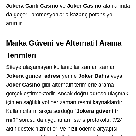
Jokera Canlı Casino
ve
Joker Casino
alanlarında
da geçerli promosyonlarla kazanç potansiyeli
artırılır.
Marka Güveni ve Alternatif Arama
Terimleri
Siteye ulaşamayan kullanıcılar zaman zaman
Jokera güncel adresi
yerine
Joker Bahis
veya
Joker Casino
gibi alternatif terimlerle arama
gerçekleştirmektedir. Ancak doğru adrese ulaşmak
için en sağlıklı yol her zaman resmi kaynaklardır.
Kullanıcıların sıkça sorduğu “
Jokera güvenilir
mi?
” sorusu da uygulanan lisans protokolü, 7/24
aktif destek hizmetleri ve hızlı ödeme altyapısı