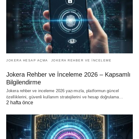
JOKERA HESAP AÇMA
JOKERA REHBER VE INCELEME
Jokera Rehber ve İnceleme 2026 – Kapsamlı
Bilgilendirme
Jokera rehber ve inceleme 2026 yazımızla, platformun güncel
özelliklerini, güvenli kullanım stratejilerini ve hesap doğrulama…
2 hafta önce