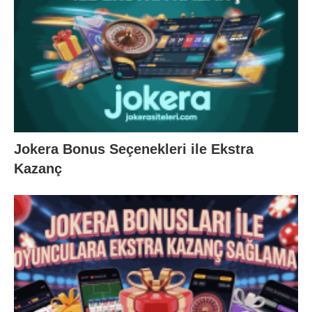
Jokera Bonus Seçenekleri ile Ekstra
Kazanç