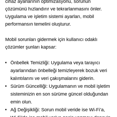
cihaz ayarlarının optimizasyonu, sorunun
çözümünü hızlandırır ve tekrarlanmasını önler.
Uygulama ve işletim sistemi ayarları, mobil
performansın temelini oluşturur.
Mobil sorunları gidermek için kullanıcı odaklı
çözümler şunları kapsar:
Önbellek Temizliği: Uygulama veya tarayıcı
ayarlarından önbelleği temizleyerek bozuk veri
kalıntılarını ve veri çakışmalarını giderin.
Sürüm Güncelliği: Uygulamanın ve mobil işletim
sisteminizin en son sürüme güncel olduğundan
emin olun.
Ağ Değişikliği: Sorun mobil veride ise Wi-Fi’a,