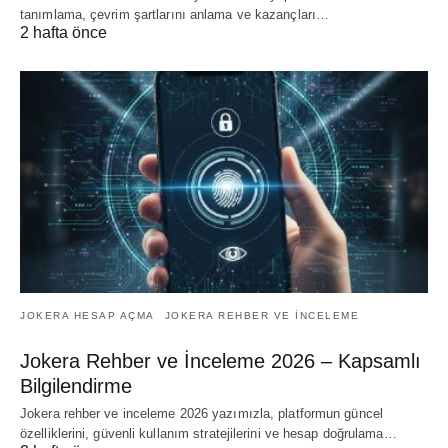
tanımlama, çevrim şartlarını anlama ve kazançları…
2 hafta önce
JOKERA HESAP AÇMA
JOKERA REHBER VE INCELEME
Jokera Rehber ve İnceleme 2026 – Kapsamlı
Bilgilendirme
Jokera rehber ve inceleme 2026 yazımızla, platformun güncel
özelliklerini, güvenli kullanım stratejilerini ve hesap doğrulama…