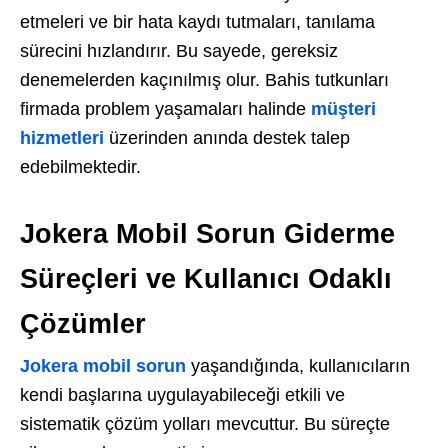
etmeleri ve bir hata kaydı tutmaları, tanılama
sürecini hızlandırır. Bu sayede, gereksiz
denemelerden kaçınılmış olur. Bahis tutkunları
firmada problem yaşamaları halinde
müşteri
hizmetleri
üzerinden anında destek talep
edebilmektedir.
Jokera Mobil Sorun Giderme
Süreçleri ve Kullanıcı Odaklı
Çözümler
Jokera mobil sorun
yaşandığında, kullanıcıların
kendi başlarına uygulayabileceği etkili ve
sistematik çözüm yolları mevcuttur. Bu süreçte