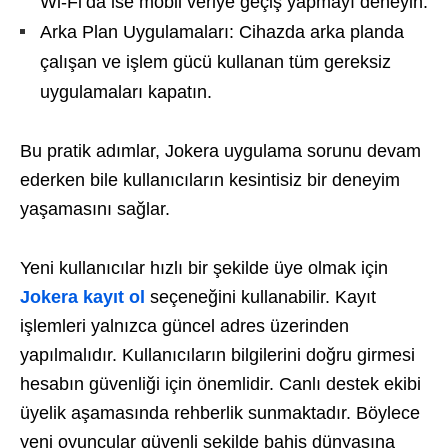
Wi-Fi’da ise mobil veriye geçiş yapmayı deneyin.
Arka Plan Uygulamaları: Cihazda arka planda
çalışan ve işlem gücü kullanan tüm gereksiz
uygulamaları kapatın.
Bu pratik adımlar, Jokera uygulama sorunu devam
ederken bile kullanıcıların kesintisiz bir deneyim
yaşamasını sağlar.
Yeni kullanıcılar hızlı bir şekilde üye olmak için
Jokera kayıt ol
seçeneğini kullanabilir. Kayıt
işlemleri yalnızca güncel adres üzerinden
yapılmalıdır. Kullanıcıların bilgilerini doğru girmesi
hesabın güvenliği için önemlidir. Canlı destek ekibi
üyelik aşamasında rehberlik sunmaktadır. Böylece
yeni oyuncular güvenli şekilde bahis dünyasına