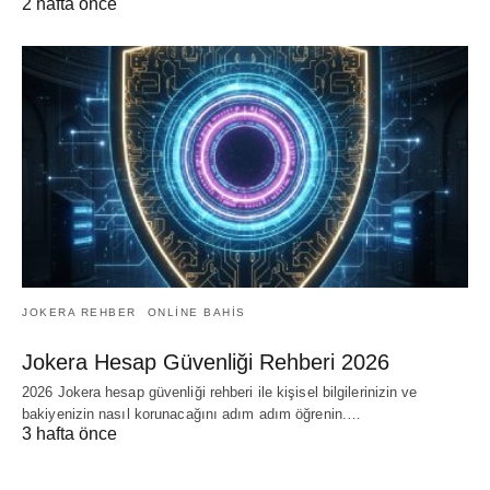
2 hafta önce
JOKERA REHBER
ONLINE BAHIS
Jokera Hesap Güvenliği Rehberi 2026
2026 Jokera hesap güvenliği rehberi ile kişisel bilgilerinizin ve
bakiyenizin nasıl korunacağını adım adım öğrenin.…
3 hafta önce