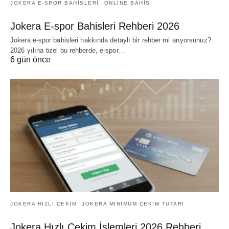
JOKERA E-SPOR BAHISLERI
ONLINE BAHIS
Jokera E-spor Bahisleri Rehberi 2026
Jokera e-spor bahisleri hakkında detaylı bir rehber mi arıyorsunuz?
2026 yılına özel bu rehberde, e-spor…
6 gün önce
JOKERA HIZLI ÇEKIM
JOKERA MINIMUM ÇEKIM TUTARI
Jokera Hızlı Çekim İşlemleri 2026 Rehberi