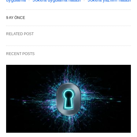
9 AY ÖNCE
RELATED POST
RECENT POSTS