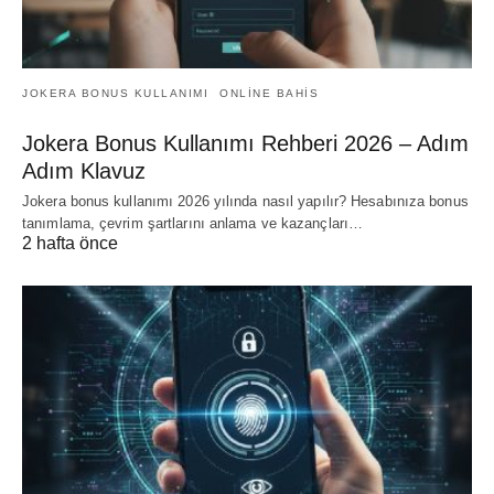
JOKERA BONUS KULLANIMI
ONLINE BAHIS
Jokera Bonus Kullanımı Rehberi 2026 – Adım
Adım Klavuz
Jokera bonus kullanımı 2026 yılında nasıl yapılır? Hesabınıza bonus
tanımlama, çevrim şartlarını anlama ve kazançları…
2 hafta önce