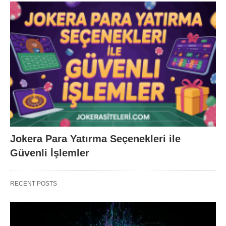
Jokera Para Yatırma Seçenekleri ile
Güvenli İşlemler
RECENT POSTS