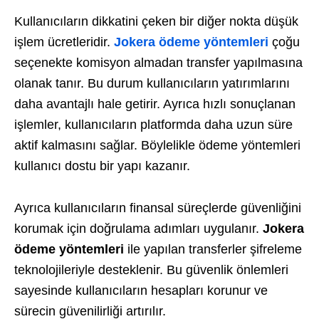
Kullanıcıların dikkatini çeken bir diğer nokta düşük
işlem ücretleridir.
Jokera ödeme yöntemleri
çoğu
seçenekte komisyon almadan transfer yapılmasına
olanak tanır. Bu durum kullanıcıların yatırımlarını
daha avantajlı hale getirir. Ayrıca hızlı sonuçlanan
işlemler, kullanıcıların platformda daha uzun süre
aktif kalmasını sağlar. Böylelikle ödeme yöntemleri
kullanıcı dostu bir yapı kazanır.
Ayrıca kullanıcıların finansal süreçlerde güvenliğini
korumak için doğrulama adımları uygulanır.
Jokera
ödeme yöntemleri
ile yapılan transferler şifreleme
teknolojileriyle desteklenir. Bu güvenlik önlemleri
sayesinde kullanıcıların hesapları korunur ve
sürecin güvenilirliği artırılır.