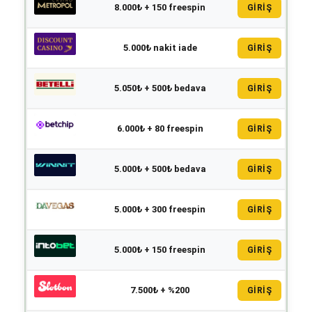
8.000₺ + 150 freespin
GİRİŞ
5.000₺ nakit iade
GİRİŞ
5.050₺ + 500₺ bedava
GİRİŞ
6.000₺ + 80 freespin
GİRİŞ
5.000₺ + 500₺ bedava
GİRİŞ
5.000₺ + 300 freespin
GİRİŞ
5.000₺ + 150 freespin
GİRİŞ
7.500₺ + %200
GİRİŞ