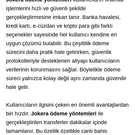
işlemlerini hızlı ve güvenli şekilde
gerçekleştirmesine imkan tanır. Banka havalesi,
kredi kartı, e-cüzdan ve kripto para gibi farklı
seçenekler sayesinde her kullanıcı kendine en
uygun çözümü bulabilir. Bu çeşitlilik ödeme
sürecini daha pratik hale getirirken, güvenlik
protokolleriyle desteklenen altyapı kullanıcıların
verilerinin korunmasını sağlar. Böylelikle ödeme
süreci yalnızca kolay değil aynı zamanda güvenilir
hale gelir.
Kullanıcıların ilgisini çeken en önemli avantajlardan
biri hızdır.
Jokera ödeme yöntemleri
ile
gerçekleştirilen transferler dakikalar içinde
tamamlanır. Bu özellik özellikle canlı bahis