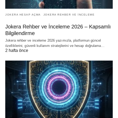
JOKERA HESAP AÇMA
JOKERA REHBER VE INCELEME
Jokera Rehber ve İnceleme 2026 – Kapsamlı
Bilgilendirme
Jokera rehber ve inceleme 2026 yazımızla, platformun güncel
özelliklerini, güvenli kullanım stratejilerini ve hesap doğrulama…
2 hafta önce