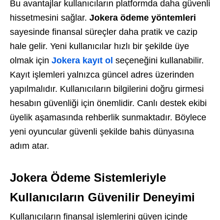
Bu avantajlar kullanıcıların platformda daha güvenli
hissetmesini sağlar.
Jokera ödeme yöntemleri
sayesinde finansal süreçler daha pratik ve cazip
hale gelir. Yeni kullanıcılar hızlı bir şekilde üye
olmak için
Jokera kayıt ol
seçeneğini kullanabilir.
Kayıt işlemleri yalnızca güncel adres üzerinden
yapılmalıdır. Kullanıcıların bilgilerini doğru girmesi
hesabın güvenliği için önemlidir. Canlı destek ekibi
üyelik aşamasında rehberlik sunmaktadır. Böylece
yeni oyuncular güvenli şekilde bahis dünyasına
adım atar.
Jokera Ödeme Sistemleriyle
Kullanıcıların Güvenilir Deneyimi
Kullanıcıların finansal işlemlerini güven içinde