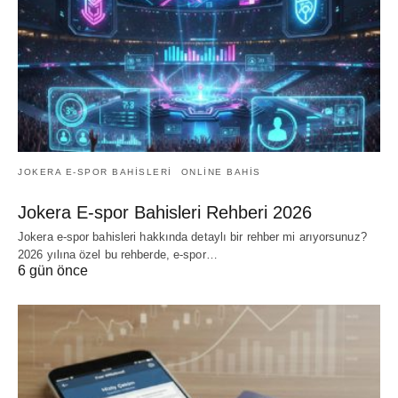
JOKERA E-SPOR BAHISLERI
ONLINE BAHIS
Jokera E-spor Bahisleri Rehberi 2026
Jokera e-spor bahisleri hakkında detaylı bir rehber mi arıyorsunuz?
2026 yılına özel bu rehberde, e-spor…
6 gün önce