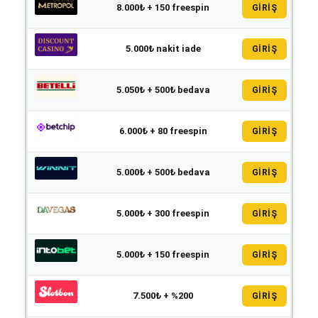
8.000₺ + 150 freespin
GİRİŞ
5.000₺ nakit iade
GİRİŞ
5.050₺ + 500₺ bedava
GİRİŞ
6.000₺ + 80 freespin
GİRİŞ
5.000₺ + 500₺ bedava
GİRİŞ
5.000₺ + 300 freespin
GİRİŞ
5.000₺ + 150 freespin
GİRİŞ
7.500₺ + %200
GİRİŞ