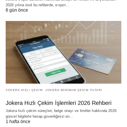
2026 yılına özel bu rehberde, e-spor…
6 gün önce
JOKERA HIZLI ÇEKIM
JOKERA MINIMUM ÇEKIM TUTARI
Jokera Hızlı Çekim İşlemleri 2026 Rehberi
Jokera hızlı çekim süreçleri, belge onayı ve limitler hakkında 2026
güncel bilgilerle hesap güvenliğinizi en…
1 hafta önce