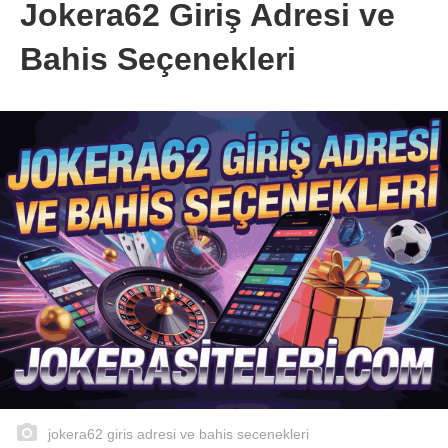
Jokera62 Giriş Adresi ve
Bahis Seçenekleri
jokera62 giris adresi ve bahis secenekleri