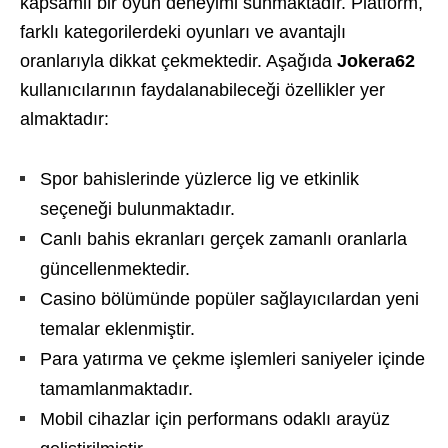
kapsamlı bir oyun deneyimi sunmaktadır. Platform,
farklı kategorilerdeki oyunları ve avantajlı
oranlarıyla dikkat çekmektedir. Aşağıda
Jokera62
kullanıcılarının faydalanabileceği özellikler yer
almaktadır:
Spor bahislerinde yüzlerce lig ve etkinlik
seçeneği bulunmaktadır.
Canlı bahis ekranları gerçek zamanlı oranlarla
güncellenmektedir.
Casino bölümünde popüler sağlayıcılardan yeni
temalar eklenmiştir.
Para yatırma ve çekme işlemleri saniyeler içinde
tamamlanmaktadır.
Mobil cihazlar için performans odaklı arayüz