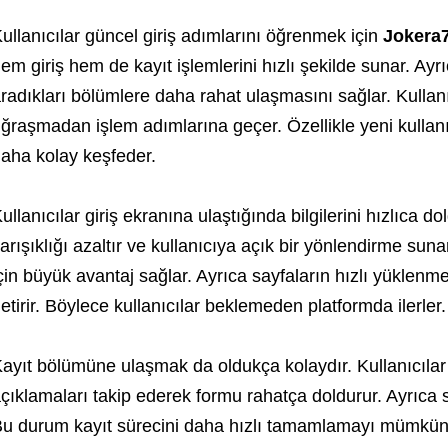
ullanıcılar güncel giriş adımlarını öğrenmek için
Jokera
em giriş hem de kayıt işlemlerini hızlı şekilde sunar. Ayr
radıkları bölümlere daha rahat ulaşmasını sağlar. Kulla
ğraşmadan işlem adımlarına geçer. Özellikle yeni kullan
aha kolay keşfeder.
ullanıcılar giriş ekranına ulaştığında bilgilerini hızlıca do
arışıklığı azaltır ve kullanıcıya açık bir yönlendirme sunar
çin büyük avantaj sağlar. Ayrıca sayfaların hızlı yüklenme
etirir. Böylece kullanıcılar beklemeden platformda ilerler.
ayıt bölümüne ulaşmak da oldukça kolaydır. Kullanıcıla
çıklamaları takip ederek formu rahatça doldurur. Ayrıca 
u durum kayıt sürecini daha hızlı tamamlamayı mümkün kı