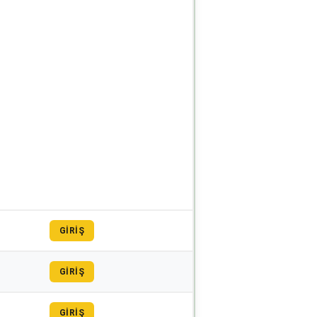
GİRİŞ
GİRİŞ
GİRİŞ