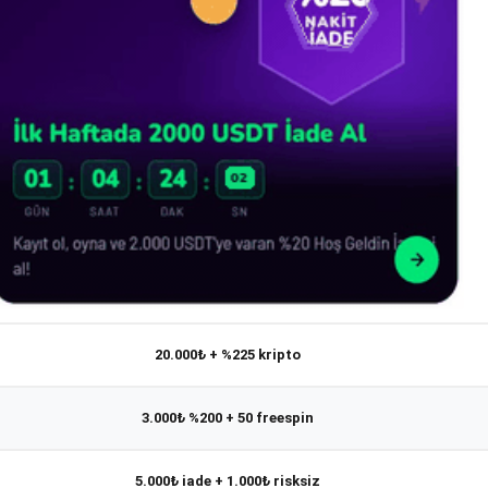
20.000₺ + %225 kripto
3.000₺ %200 + 50 freespin
5.000₺ iade + 1.000₺ risksiz