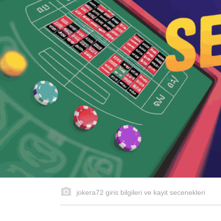
jokera72 giris bilgileri ve kayit secenekleri