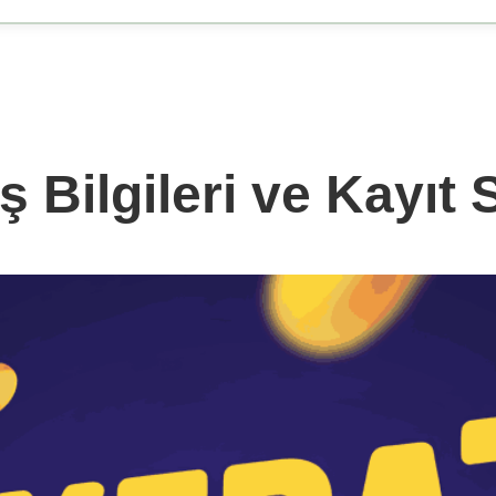
ş Bilgileri ve Kayıt