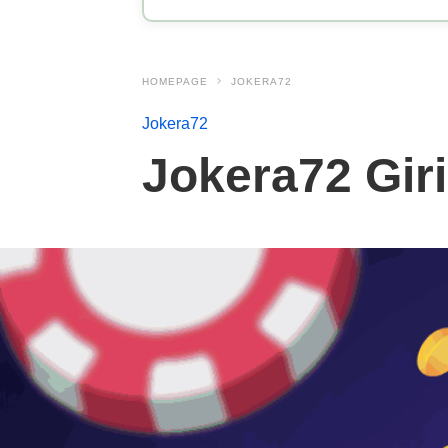
HOMEPAGE
JOKERA72
Jokera72
Jokera72 Giri