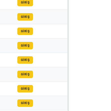
GİRİŞ
GİRİŞ
GİRİŞ
GİRİŞ
GİRİŞ
GİRİŞ
GİRİŞ
GİRİŞ