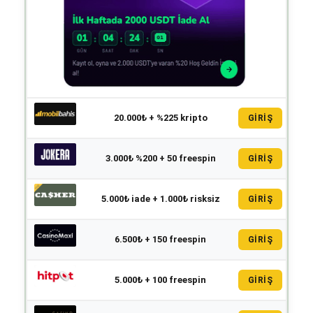
20.000₺ + %225 kripto
GİRİŞ
3.000₺ %200 + 50 freespin
GİRİŞ
5.000₺ iade + 1.000₺ risksiz
GİRİŞ
6.500₺ + 150 freespin
GİRİŞ
5.000₺ + 100 freespin
GİRİŞ