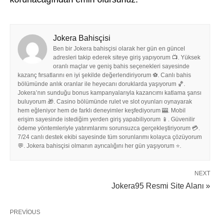
Jokera Bahisçisi
Ben bir Jokera bahisçisi olarak her gün en güncel
adresleri takip ederek siteye giriş yapıyorum 📺. Yüksek
oranlı maçlar ve geniş bahis seçenekleri sayesinde
kazanç fırsatlarını en iyi şekilde değerlendiriyorum ⚽. Canlı bahis
bölümünde anlık oranlar ile heyecanı doruklarda yaşıyorum 🏀.
Jokera’nın sunduğu bonus kampanyalarıyla kazancımı katlama şansı
buluyorum 🎁. Casino bölümünde rulet ve slot oyunları oynayarak
hem eğleniyor hem de farklı deneyimler keşfediyorum 🎰. Mobil
erişim sayesinde istediğim yerden giriş yapabiliyorum 📱. Güvenilir
ödeme yöntemleriyle yatırımlarımı sorunsuzca gerçekleştiriyorum 💳.
7/24 canlı destek ekibi sayesinde tüm sorunlarımı kolayca çözüyorum
💬. Jokera bahisçisi olmanın ayrıcalığını her gün yaşıyorum ⭐.
NEXT
Jokera95 Resmi Site Alanı »
PREVIOUS