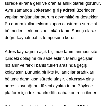
sürede ekrana gelir ve oranlar anlık olarak görünür.
Aynı zamanda
Jokera94 giriş adresi
üzerinden
yapılan bağlantılar oturum devamlılığını destekler.
Bu durum kullanıcıların kupon oluşturma sürecini
bölmeden ilerlemesine imkân tanır. Sonuç olarak
doğru kaynak bahis temposunu korur.
Adres kaynağının açık biçimde tanımlanması site
içindeki dolaşımı da sadeleştirir. Menü geçişleri
hızlanır ve farklı bahis türleri arasında geçiş
kolaylaşır. Bununla birlikte kullanıcılar aradıkları
bölüme daha kısa sürede ulaşır.
Jokera94
giriş
adresi kaynağı bu düzeni ayakta tutar. Böylece
platform içindeki hareketlilik daha kontrollü ilerler.