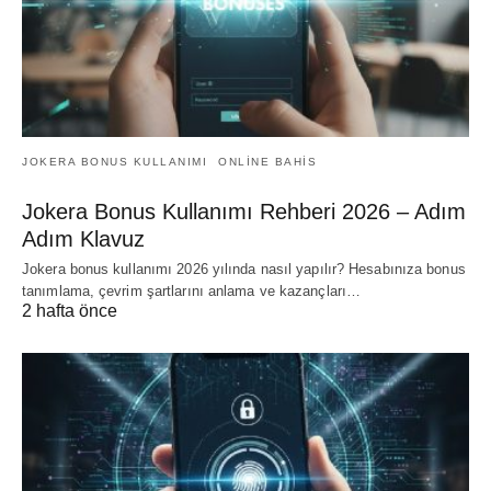
JOKERA BONUS KULLANIMI
ONLINE BAHIS
Jokera Bonus Kullanımı Rehberi 2026 – Adım
Adım Klavuz
Jokera bonus kullanımı 2026 yılında nasıl yapılır? Hesabınıza bonus
tanımlama, çevrim şartlarını anlama ve kazançları…
2 hafta önce