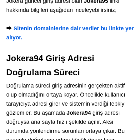
Jokera güncel giriş adresi olan
Jokera95
linki
hakkında bilgileri aşağıdan inceleyebilirsiniz;
⮕
Sitenin domainlerine dair veriler bu linkte yer
alıyor.
Jokera94 Giriş Adresi
Doğrulama Süreci
Doğrulama süreci giriş adresinin gerçekten aktif
olup olmadığını ortaya koyar. Öncelikle kullanıcı
tarayıcıya adresi girer ve sistemin verdiği tepkiyi
gözlemler. Bu aşamada
Jokera94
giriş adresi
doğruysa ana sayfa hızlı şekilde açılır. Aksi
durumda yönlendirme sorunları ortaya çıkar. Bu
nedenle doğrulama adımı büyük önem taşır.