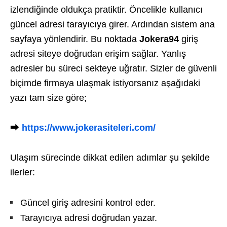
izlendiğinde oldukça pratiktir. Öncelikle kullanıcı
güncel adresi tarayıcıya girer. Ardından sistem ana
sayfaya yönlendirir. Bu noktada
Jokera94
giriş
adresi siteye doğrudan erişim sağlar. Yanlış
adresler bu süreci sekteye uğratır. Sizler de güvenli
biçimde firmaya ulaşmak istiyorsanız aşağıdaki
yazı tam size göre;
⮕
https://www.jokerasiteleri.com/
Ulaşım sürecinde dikkat edilen adımlar şu şekilde
ilerler:
Güncel giriş adresini kontrol eder.
Tarayıcıya adresi doğrudan yazar.