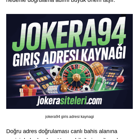
jokera94 giris adresi kaynagi
Doğru adres doğrulaması canlı bahis alanına