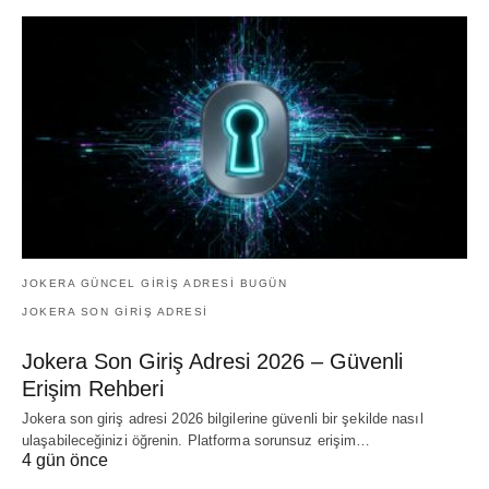
JOKERA GÜNCEL GIRIŞ ADRESI BUGÜN
JOKERA SON GIRIŞ ADRESI
Jokera Son Giriş Adresi 2026 – Güvenli
Erişim Rehberi
Jokera son giriş adresi 2026 bilgilerine güvenli bir şekilde nasıl
ulaşabileceğinizi öğrenin. Platforma sorunsuz erişim…
4 gün önce