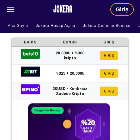
Giriş
Ana Sayfa
Jokera Hesap Açma
Jokera Deneme Bonusu
BAHIS
BONUS
GIRIŞ
20.000₺ + %300
GİRİŞ
kripto
%325 + 20.000₺
GİRİŞ
2KUSD - Kimliksiz
GİRİŞ
Sadece Kripto