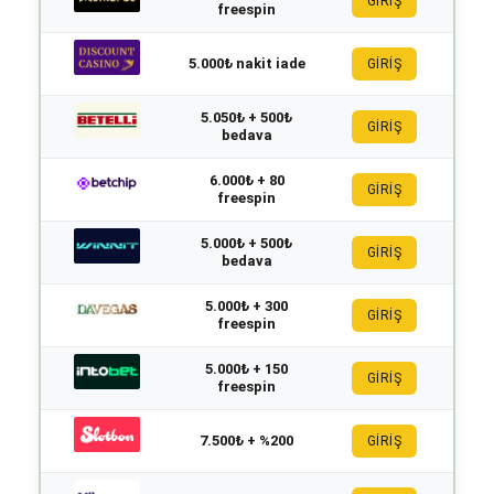
GİRİŞ
freespin
5.000₺ nakit iade
GİRİŞ
5.050₺ + 500₺
GİRİŞ
bedava
6.000₺ + 80
GİRİŞ
freespin
5.000₺ + 500₺
GİRİŞ
bedava
5.000₺ + 300
GİRİŞ
freespin
5.000₺ + 150
GİRİŞ
freespin
7.500₺ + %200
GİRİŞ