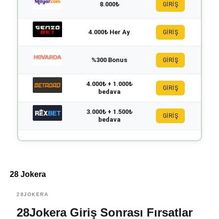
8.000₺
GİRİŞ
4.000₺ Her Ay
GİRİŞ
%300 Bonus
GİRİŞ
4.000₺ + 1.000₺
GİRİŞ
bedava
3.000₺ + 1.500₺
GİRİŞ
bedava
28 Jokera
28JOKERA
28Jokera Giriş Sonrası Fırsatlar