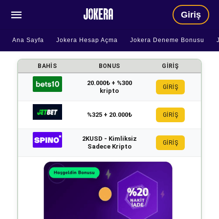
Giriş
Ana Sayfa
Jokera Hesap Açma
Jokera Deneme Bonusu
BAHIS
BONUS
GIRIŞ
20.000₺ + %300
GİRİŞ
kripto
%325 + 20.000₺
GİRİŞ
2KUSD - Kimliksiz
GİRİŞ
Sadece Kripto