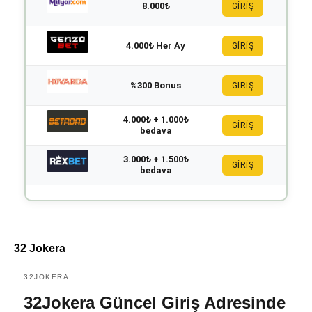
8.000₺
GİRİŞ
4.000₺ Her Ay
GİRİŞ
%300 Bonus
GİRİŞ
4.000₺ + 1.000₺
GİRİŞ
bedava
3.000₺ + 1.500₺
GİRİŞ
bedava
32 Jokera
32JOKERA
32Jokera Güncel Giriş Adresinde