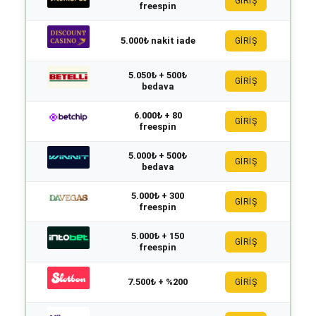
GİRİŞ
freespin
5.000₺ nakit iade
GİRİŞ
5.050₺ + 500₺
GİRİŞ
bedava
6.000₺ + 80
GİRİŞ
freespin
5.000₺ + 500₺
GİRİŞ
bedava
5.000₺ + 300
GİRİŞ
freespin
5.000₺ + 150
GİRİŞ
freespin
7.500₺ + %200
GİRİŞ