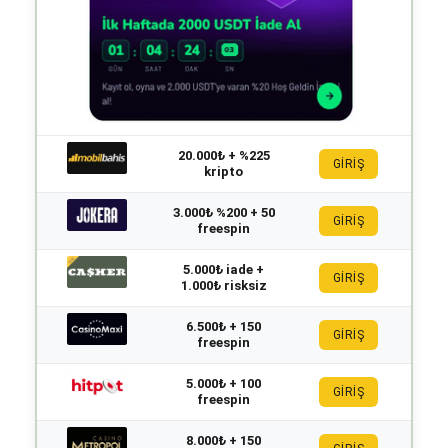
20.000₺ + %225
GİRİŞ
kripto
3.000₺ %200 + 50
GİRİŞ
freespin
5.000₺ iade +
GİRİŞ
1.000₺ risksiz
6.500₺ + 150
GİRİŞ
freespin
5.000₺ + 100
GİRİŞ
freespin
8.000₺ + 150