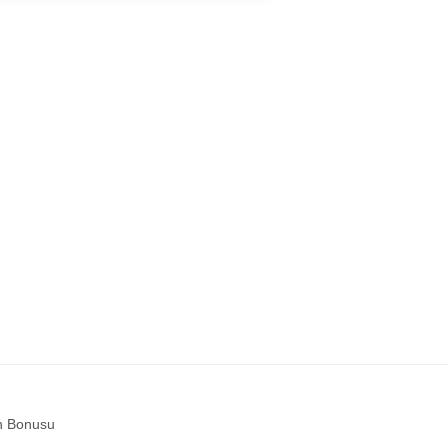
n Bonusu