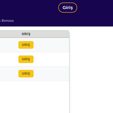
Giriş
n Bonusu
GIRIŞ
GİRİŞ
GİRİŞ
GİRİŞ