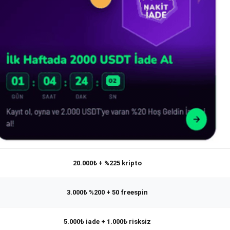
20.000₺ + %225 kripto
3.000₺ %200 + 50 freespin
5.000₺ iade + 1.000₺ risksiz