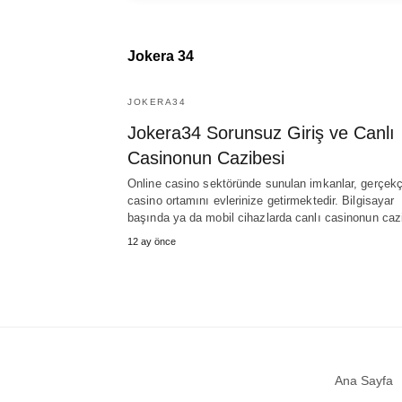
Jokera 34
JOKERA34
Jokera34 Sorunsuz Giriş ve Canlı
Casinonun Cazibesi
Online casino sektöründe sunulan imkanlar, gerçekçi
casino ortamını evlerinize getirmektedir. Bilgisayar
başında ya da mobil cihazlarda canlı casinonun ca
12 ay önce
Ana Sayfa