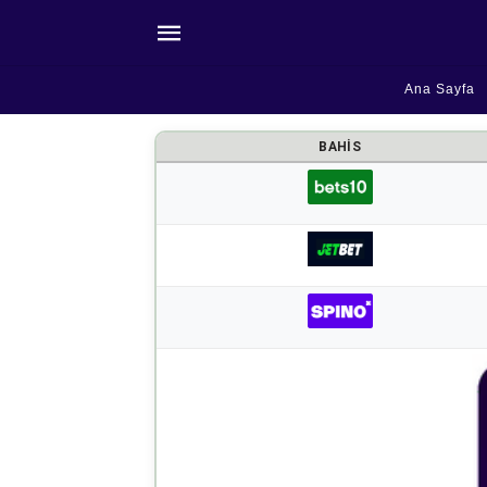
Ana Sayfa
BAHIS