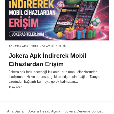
JOKERA APK İNDIR KOLAY KURULUM
Jokera Apk İndirerek Mobil
Cihazlardan Erişim
Jokera apk indir seçeneği kullanıcıların mobil cihazlarından
platforma hızlı ve sorunsuz şekilde erişmesini sağlar. Tarayıcı
üzerinden bağlantı kurmaya gerek kalmadan…
11 ay önce
Ana Sayfa
Jokera Hesap Açma
Jokera Deneme Bonusu