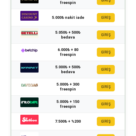
GİRİŞ
freespin
5.000₺ nakit iade
GİRİŞ
5.050₺ + 500₺
GİRİŞ
bedava
6.000₺ + 80
GİRİŞ
freespin
5.000₺ + 500₺
GİRİŞ
bedava
5.000₺ + 300
GİRİŞ
freespin
5.000₺ + 150
GİRİŞ
freespin
7.500₺ + %200
GİRİŞ