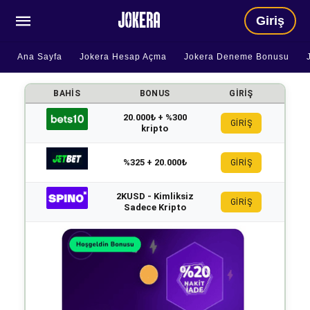
Giriş
Ana Sayfa
Jokera Hesap Açma
Jokera Deneme Bonusu
BAHIS
BONUS
GIRIŞ
20.000₺ + %300
GİRİŞ
kripto
%325 + 20.000₺
GİRİŞ
2KUSD - Kimliksiz
GİRİŞ
Sadece Kripto