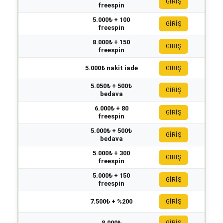
GİRİŞ
freespin
5.000₺ + 100
GİRİŞ
freespin
8.000₺ + 150
GİRİŞ
freespin
5.000₺ nakit iade
GİRİŞ
5.050₺ + 500₺
GİRİŞ
bedava
6.000₺ + 80
GİRİŞ
freespin
5.000₺ + 500₺
GİRİŞ
bedava
5.000₺ + 300
GİRİŞ
freespin
5.000₺ + 150
GİRİŞ
freespin
7.500₺ + %200
GİRİŞ
8.000₺