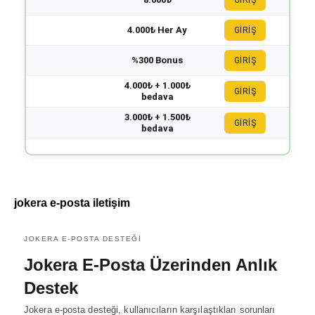
GİRİŞ
4.000₺ Her Ay
GİRİŞ
%300 Bonus
GİRİŞ
4.000₺ + 1.000₺
GİRİŞ
bedava
3.000₺ + 1.500₺
GİRİŞ
bedava
jokera e-posta iletişim
JOKERA E-POSTA DESTEĞI
Jokera E-Posta Üzerinden Anlık
Destek
Jokera e-posta desteği, kullanıcıların karşılaştıkları sorunları