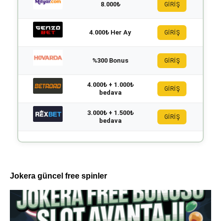
8.000₺
GİRİŞ
4.000₺ Her Ay
GİRİŞ
%300 Bonus
GİRİŞ
4.000₺ + 1.000₺
GİRİŞ
bedava
3.000₺ + 1.500₺
GİRİŞ
bedava
Jokera güncel free spinler