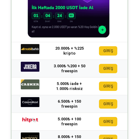
20.000₺ + %225
GİRİŞ
kripto
3.000₺ %200 + 50
GİRİŞ
freespin
5.000₺ iade +
GİRİŞ
1.000₺ risksiz
6.500₺ + 150
GİRİŞ
freespin
5.000₺ + 100
GİRİŞ
freespin
8.000₺ + 150