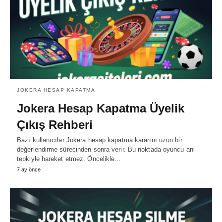
JOKERA HESAP KAPATMA
Jokera Hesap Kapatma Üyelik
Çıkış Rehberi
Bazı kullanıcılar Jokera hesap kapatma kararını uzun bir
değerlendirme sürecinden sonra verir. Bu noktada oyuncu ani
tepkiyle hareket etmez. Öncelikle…
7 ay önce