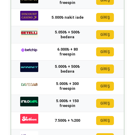
GİRİŞ
freespin
5.000₺ nakit iade
GİRİŞ
5.050₺ + 500₺
GİRİŞ
bedava
6.000₺ + 80
GİRİŞ
freespin
5.000₺ + 500₺
GİRİŞ
bedava
5.000₺ + 300
GİRİŞ
freespin
5.000₺ + 150
GİRİŞ
freespin
7.500₺ + %200
GİRİŞ