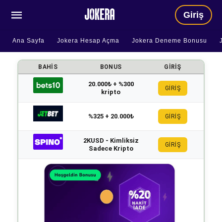
Giriş
Ana Sayfa
Jokera Hesap Açma
Jokera Deneme Bonusu
BAHIS
BONUS
GIRIŞ
20.000₺ + %300
GİRİŞ
kripto
%325 + 20.000₺
GİRİŞ
2KUSD - Kimliksiz
GİRİŞ
Sadece Kripto