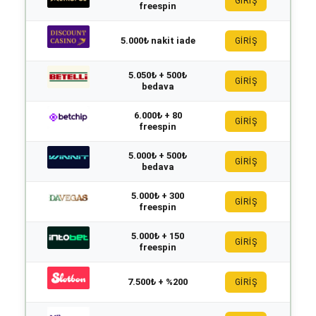
GİRİŞ
freespin
5.000₺ nakit iade
GİRİŞ
5.050₺ + 500₺
GİRİŞ
bedava
6.000₺ + 80
GİRİŞ
freespin
5.000₺ + 500₺
GİRİŞ
bedava
5.000₺ + 300
GİRİŞ
freespin
5.000₺ + 150
GİRİŞ
freespin
7.500₺ + %200
GİRİŞ