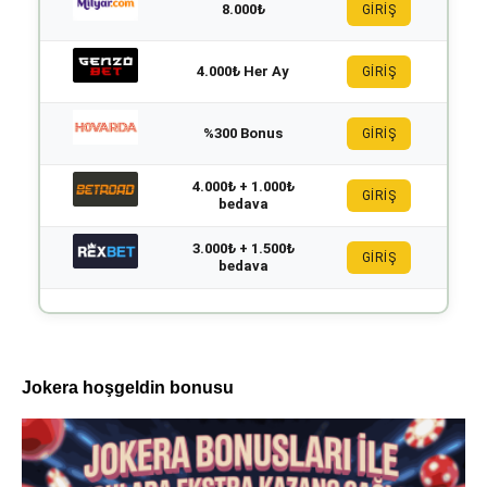
8.000₺
GİRİŞ
4.000₺ Her Ay
GİRİŞ
%300 Bonus
GİRİŞ
4.000₺ + 1.000₺
GİRİŞ
bedava
3.000₺ + 1.500₺
GİRİŞ
bedava
Jokera hoşgeldin bonusu