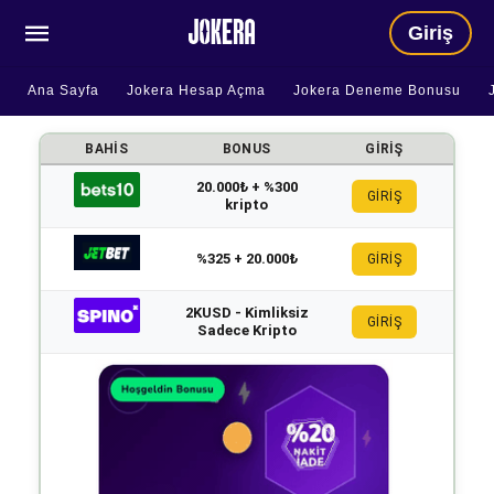
Giriş
Ana Sayfa
Jokera Hesap Açma
Jokera Deneme Bonusu
BAHIS
BONUS
GIRIŞ
20.000₺ + %300
GİRİŞ
kripto
%325 + 20.000₺
GİRİŞ
2KUSD - Kimliksiz
GİRİŞ
Sadece Kripto