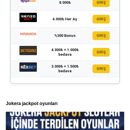
8.000₺
GİRİŞ
4.000₺ Her Ay
GİRİŞ
%300 Bonus
GİRİŞ
4.000₺ + 1.000₺
GİRİŞ
bedava
3.000₺ + 1.500₺
GİRİŞ
bedava
Jokera jackpot oyunları