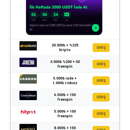
20.000₺ + %225
GİRİŞ
kripto
3.000₺ %200 + 50
GİRİŞ
freespin
5.000₺ iade +
GİRİŞ
1.000₺ risksiz
6.500₺ + 150
GİRİŞ
freespin
5.000₺ + 100
GİRİŞ
freespin
8.000₺ + 150