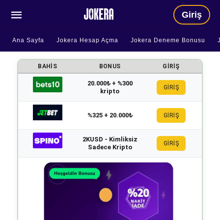
Giriş
Ana Sayfa
Jokera Hesap Açma
Jokera Deneme Bonusu
BAHIS
BONUS
GIRIŞ
20.000₺ + %300
GİRİŞ
kripto
%325 + 20.000₺
GİRİŞ
2KUSD - Kimliksiz
GİRİŞ
Sadece Kripto