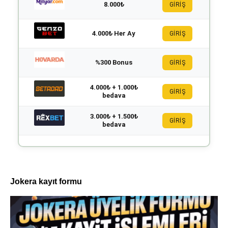
8.000₺
GİRİŞ
4.000₺ Her Ay
GİRİŞ
%300 Bonus
GİRİŞ
4.000₺ + 1.000₺
GİRİŞ
bedava
3.000₺ + 1.500₺
GİRİŞ
bedava
Jokera kayıt formu