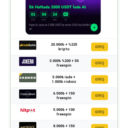
20.000₺ + %225
GİRİŞ
kripto
3.000₺ %200 + 50
GİRİŞ
freespin
5.000₺ iade +
GİRİŞ
1.000₺ risksiz
6.500₺ + 150
GİRİŞ
freespin
5.000₺ + 100
GİRİŞ
freespin
8.000₺ + 150