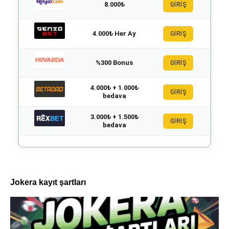
8.000₺
GİRİŞ
4.000₺ Her Ay
GİRİŞ
%300 Bonus
GİRİŞ
4.000₺ + 1.000₺
GİRİŞ
bedava
3.000₺ + 1.500₺
GİRİŞ
bedava
Jokera kayıt şartları