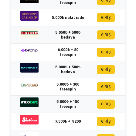
GİRİŞ
freespin
5.000₺ nakit iade
GİRİŞ
5.050₺ + 500₺
GİRİŞ
bedava
6.000₺ + 80
GİRİŞ
freespin
5.000₺ + 500₺
GİRİŞ
bedava
5.000₺ + 300
GİRİŞ
freespin
5.000₺ + 150
GİRİŞ
freespin
7.500₺ + %200
GİRİŞ