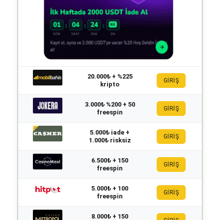
20.000₺ + %225
GİRİŞ
kripto
3.000₺ %200 + 50
GİRİŞ
freespin
5.000₺ iade +
GİRİŞ
1.000₺ risksiz
6.500₺ + 150
GİRİŞ
freespin
5.000₺ + 100
GİRİŞ
freespin
8.000₺ + 150