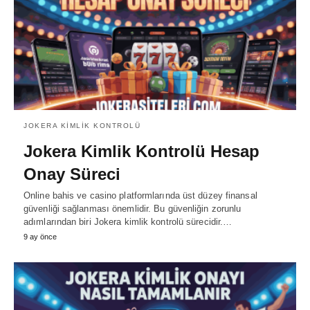
JOKERA KIMLIK KONTROLÜ
Jokera Kimlik Kontrolü Hesap
Onay Süreci
Online bahis ve casino platformlarında üst düzey finansal
güvenliği sağlanması önemlidir. Bu güvenliğin zorunlu
adımlarından biri Jokera kimlik kontrolü sürecidir.…
9 ay önce