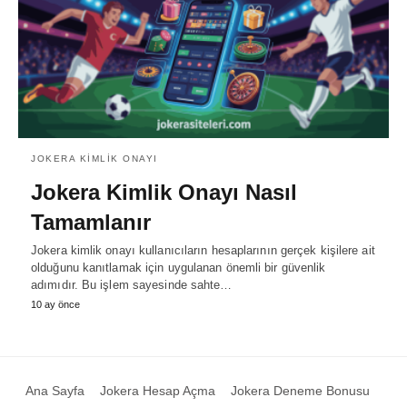
JOKERA KIMLIK ONAYI
Jokera Kimlik Onayı Nasıl
Tamamlanır
Jokera kimlik onayı kullanıcıların hesaplarının gerçek kişilere ait
olduğunu kanıtlamak için uygulanan önemli bir güvenlik
adımıdır. Bu işlem sayesinde sahte…
10 ay önce
Ana Sayfa
Jokera Hesap Açma
Jokera Deneme Bonusu