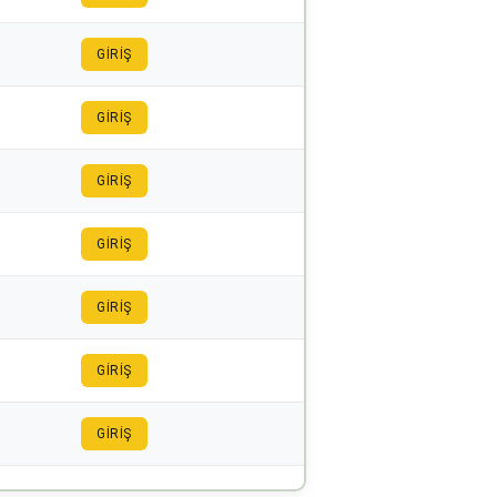
GİRİŞ
GİRİŞ
GİRİŞ
GİRİŞ
GİRİŞ
GİRİŞ
GİRİŞ