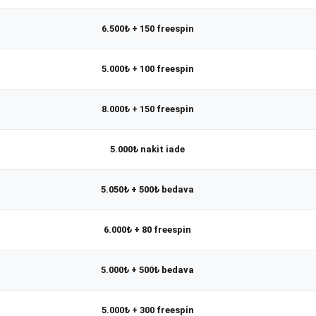
6.500₺ + 150 freespin
5.000₺ + 100 freespin
8.000₺ + 150 freespin
5.000₺ nakit iade
5.050₺ + 500₺ bedava
6.000₺ + 80 freespin
5.000₺ + 500₺ bedava
5.000₺ + 300 freespin