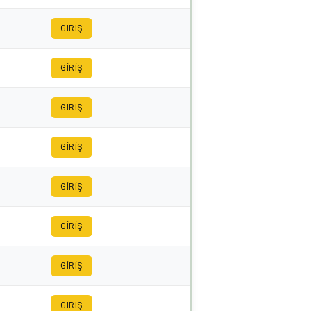
GİRİŞ
GİRİŞ
GİRİŞ
GİRİŞ
GİRİŞ
GİRİŞ
GİRİŞ
GİRİŞ