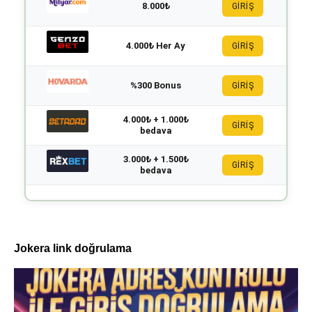
8.000₺
GİRİŞ
4.000₺ Her Ay
GİRİŞ
%300 Bonus
GİRİŞ
4.000₺ + 1.000₺
GİRİŞ
bedava
3.000₺ + 1.500₺
GİRİŞ
bedava
Jokera link doğrulama