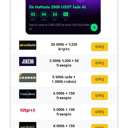
20.000₺ + %225
GİRİŞ
kripto
3.000₺ %200 + 50
GİRİŞ
freespin
5.000₺ iade +
GİRİŞ
1.000₺ risksiz
6.500₺ + 150
GİRİŞ
freespin
5.000₺ + 100
GİRİŞ
freespin
8.000₺ + 150