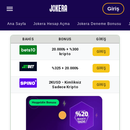
Giriş
Ana Sayfa
Jokera Hesap Açma
Jokera Deneme Bonusu
BAHIS
BONUS
GIRIŞ
20.000₺ + %300
GİRİŞ
kripto
%325 + 20.000₺
GİRİŞ
2KUSD - Kimliksiz
GİRİŞ
Sadece Kripto