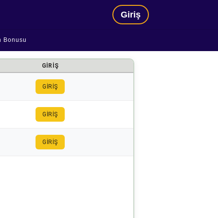
Giriş
n Bonusu
GIRIŞ
GİRİŞ
GİRİŞ
GİRİŞ