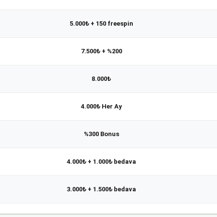
5.000₺ + 150 freespin
7.500₺ + %200
8.000₺
4.000₺ Her Ay
%300 Bonus
4.000₺ + 1.000₺ bedava
3.000₺ + 1.500₺ bedava