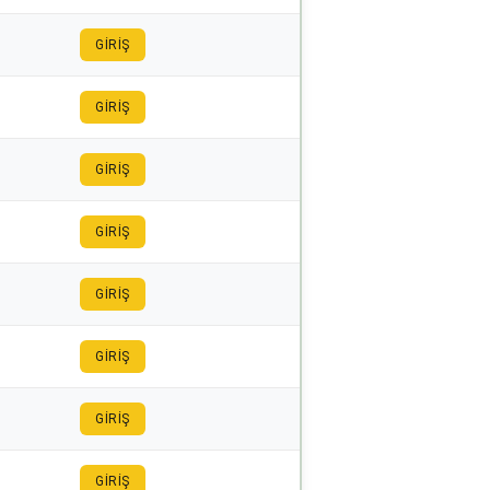
GİRİŞ
GİRİŞ
GİRİŞ
GİRİŞ
GİRİŞ
GİRİŞ
GİRİŞ
GİRİŞ