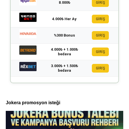
8.000₺
GİRİŞ
4.000₺ Her Ay
GİRİŞ
%300 Bonus
GİRİŞ
4.000₺ + 1.000₺
GİRİŞ
bedava
3.000₺ + 1.500₺
GİRİŞ
bedava
Jokera promosyon isteği