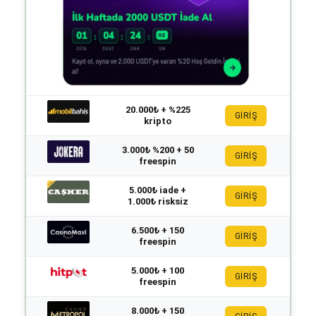
20.000₺ + %225
GİRİŞ
kripto
3.000₺ %200 + 50
GİRİŞ
freespin
5.000₺ iade +
GİRİŞ
1.000₺ risksiz
6.500₺ + 150
GİRİŞ
freespin
5.000₺ + 100
GİRİŞ
freespin
8.000₺ + 150