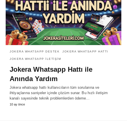
JOKERA WHATSAPP DESTEK
JOKERA WHATSAPP HATTI
JOKERA WHATSAPP ILETIŞIM
Jokera Whatsapp Hattı ile
Anında Yardım
Jokera whatsapp hattı kullanıcıların tüm sorularına ve
ihtiyaçlarına saniyeler içinde çözüm sunar. Bu hızlı iletişim
kanalı sayesinde teknik problemlerden ödeme…
10 ay önce