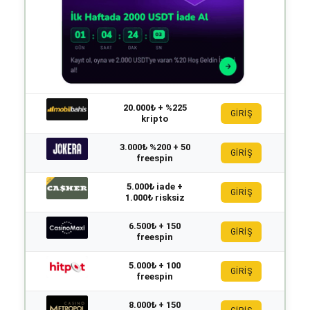
20.000₺ + %225
GİRİŞ
kripto
3.000₺ %200 + 50
GİRİŞ
freespin
5.000₺ iade +
GİRİŞ
1.000₺ risksiz
6.500₺ + 150
GİRİŞ
freespin
5.000₺ + 100
GİRİŞ
freespin
8.000₺ + 150