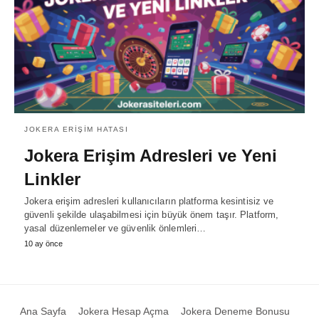
JOKERA ERIŞIM HATASI
Jokera Erişim Adresleri ve Yeni
Linkler
Jokera erişim adresleri kullanıcıların platforma kesintisiz ve
güvenli şekilde ulaşabilmesi için büyük önem taşır. Platform,
yasal düzenlemeler ve güvenlik önlemleri…
10 ay önce
Ana Sayfa
Jokera Hesap Açma
Jokera Deneme Bonusu