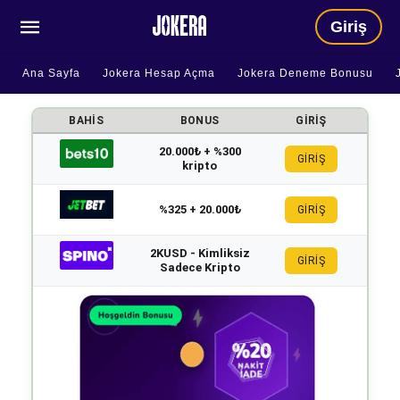
Giriş
Ana Sayfa
Jokera Hesap Açma
Jokera Deneme Bonusu
BAHIS
BONUS
GIRIŞ
20.000₺ + %300
GİRİŞ
kripto
%325 + 20.000₺
GİRİŞ
2KUSD - Kimliksiz
GİRİŞ
Sadece Kripto