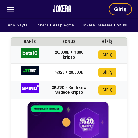
Giriş
Ana Sayfa
Jokera Hesap Açma
Jokera Deneme Bonusu
BAHIS
BONUS
GIRIŞ
20.000₺ + %300
GİRİŞ
kripto
%325 + 20.000₺
GİRİŞ
2KUSD - Kimliksiz
GİRİŞ
Sadece Kripto