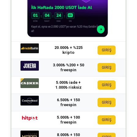
20.000₺ + %225
GİRİŞ
kripto
3.000₺ %200 + 50
GİRİŞ
freespin
5.000₺ iade +
GİRİŞ
1.000₺ risksiz
6.500₺ + 150
GİRİŞ
freespin
5.000₺ + 100
GİRİŞ
freespin
8.000₺ + 150