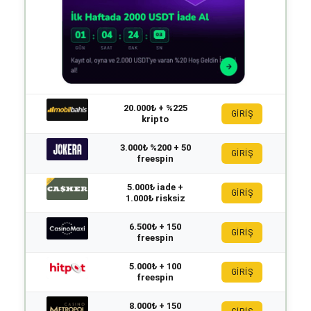
20.000₺ + %225
GİRİŞ
kripto
3.000₺ %200 + 50
GİRİŞ
freespin
5.000₺ iade +
GİRİŞ
1.000₺ risksiz
6.500₺ + 150
GİRİŞ
freespin
5.000₺ + 100
GİRİŞ
freespin
8.000₺ + 150