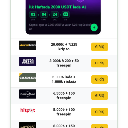
20.000₺ + %225
GİRİŞ
kripto
3.000₺ %200 + 50
GİRİŞ
freespin
5.000₺ iade +
GİRİŞ
1.000₺ risksiz
6.500₺ + 150
GİRİŞ
freespin
5.000₺ + 100
GİRİŞ
freespin
8.000₺ + 150