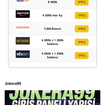
8.000₺
GİRİŞ
4.000₺ Her Ay
GİRİŞ
%300 Bonus
GİRİŞ
4.000₺ + 1.000₺
GİRİŞ
bedava
3.000₺ + 1.500₺
GİRİŞ
bedava
Jokera99