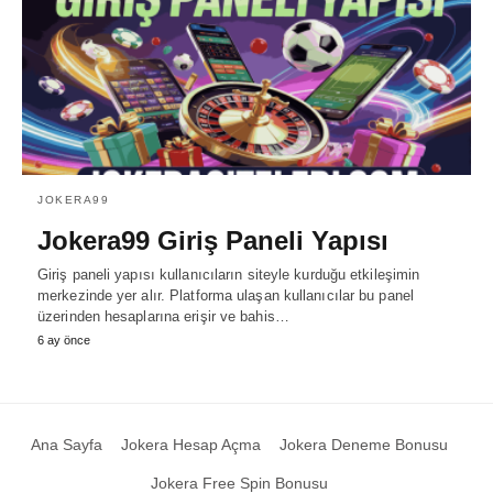
JOKERA99
Jokera99 Giriş Paneli Yapısı
Giriş paneli yapısı kullanıcıların siteyle kurduğu etkileşimin
merkezinde yer alır. Platforma ulaşan kullanıcılar bu panel
üzerinden hesaplarına erişir ve bahis…
6 ay önce
Ana Sayfa
Jokera Hesap Açma
Jokera Deneme Bonusu
Jokera Free Spin Bonusu