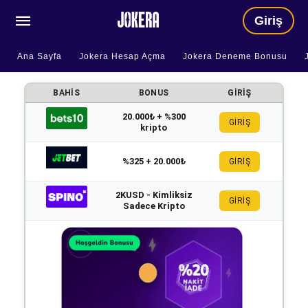
Giriş
Ana Sayfa
Jokera Hesap Açma
Jokera Deneme Bonusu
BAHIS
BONUS
GIRIŞ
20.000₺ + %300
GİRİŞ
kripto
%325 + 20.000₺
GİRİŞ
2KUSD - Kimliksiz
GİRİŞ
Sadece Kripto