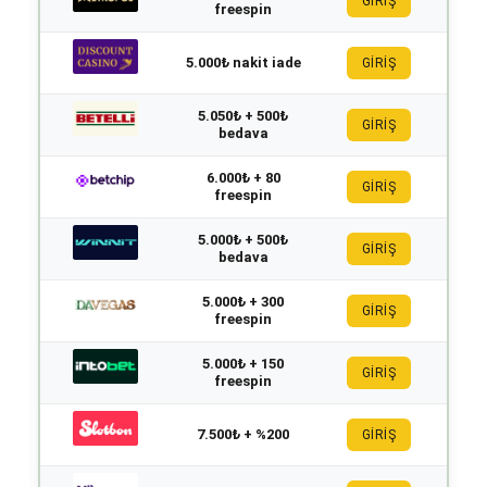
GİRİŞ
freespin
5.000₺ nakit iade
GİRİŞ
5.050₺ + 500₺
GİRİŞ
bedava
6.000₺ + 80
GİRİŞ
freespin
5.000₺ + 500₺
GİRİŞ
bedava
5.000₺ + 300
GİRİŞ
freespin
5.000₺ + 150
GİRİŞ
freespin
7.500₺ + %200
GİRİŞ