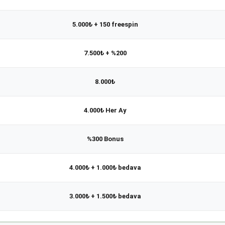
5.000₺ + 150 freespin
7.500₺ + %200
8.000₺
4.000₺ Her Ay
%300 Bonus
4.000₺ + 1.000₺ bedava
3.000₺ + 1.500₺ bedava