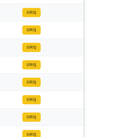
GİRİŞ
GİRİŞ
GİRİŞ
GİRİŞ
GİRİŞ
GİRİŞ
GİRİŞ
GİRİŞ