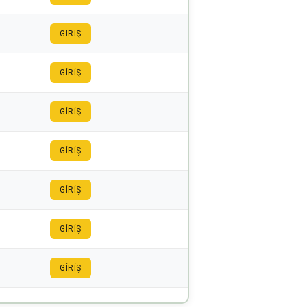
GİRİŞ
GİRİŞ
GİRİŞ
GİRİŞ
GİRİŞ
GİRİŞ
GİRİŞ