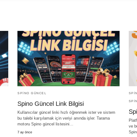
SPINO GÜNCEL
SPI
SPI
Spino Güncel Link Bilgisi
Spi
Kullanıcılar güncel linki hızlı öğrenmek ister ve sistem
bu talebi karşılamak için veriyi anında işler. Tarama
Plat
motoru Spino güncel listesini…
ve b
Spin
7 ay önce