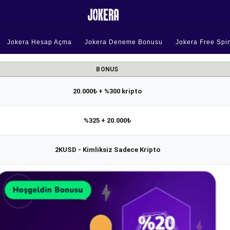
Jokera Hesap Açma
Jokera Deneme Bonusu
Jokera Free Spi
BONUS
20.000₺ + %300 kripto
%325 + 20.000₺
2KUSD - Kimliksiz Sadece Kripto