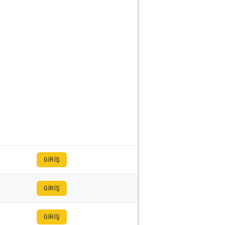
GİRİŞ
GİRİŞ
GİRİŞ