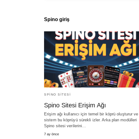
Spino giriş
SPINO SITESI
Spino Sitesi Erişim Ağı
Erişim ağı kullanıcı için temel bir köprü oluşturur ve
sistem bu köprüyü sürekli izler. Arka plan modülleri
Spino sitesi verilerini…
7 ay önce