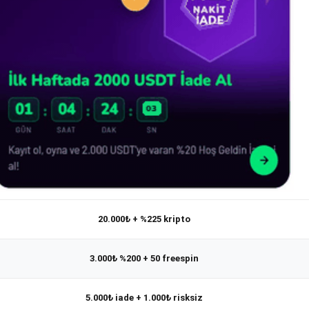
20.000₺ + %225 kripto
3.000₺ %200 + 50 freespin
5.000₺ iade + 1.000₺ risksiz