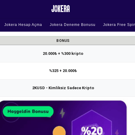
Jokera Hesap Açma
Jokera Deneme Bonusu
Jokera Free Spi
BONUS
20.000₺ + %300 kripto
%325 + 20.000₺
2KUSD - Kimliksiz Sadece Kripto