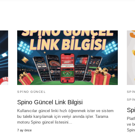
SPINO GÜNCEL
SPI
SPI
Spino Güncel Link Bilgisi
Spi
Kullanıcılar güncel linki hızlı öğrenmek ister ve sistem
bu talebi karşılamak için veriyi anında işler. Tarama
Plat
motoru Spino güncel listesini…
ve b
Spin
7 ay önce