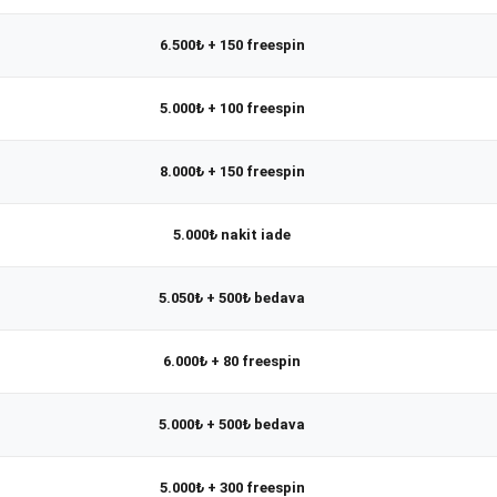
6.500₺ + 150 freespin
5.000₺ + 100 freespin
8.000₺ + 150 freespin
5.000₺ nakit iade
5.050₺ + 500₺ bedava
6.000₺ + 80 freespin
5.000₺ + 500₺ bedava
5.000₺ + 300 freespin