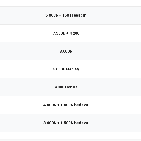
5.000₺ + 150 freespin
7.500₺ + %200
8.000₺
4.000₺ Her Ay
%300 Bonus
4.000₺ + 1.000₺ bedava
3.000₺ + 1.500₺ bedava