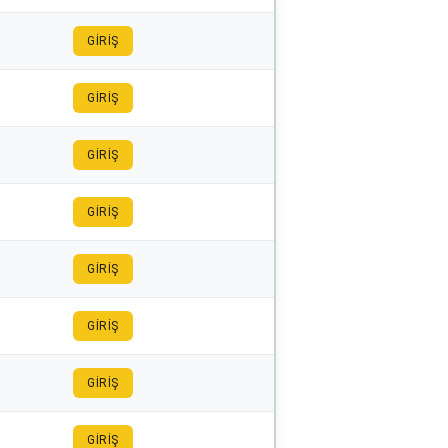
GİRİŞ
GİRİŞ
GİRİŞ
GİRİŞ
GİRİŞ
GİRİŞ
GİRİŞ
GİRİŞ