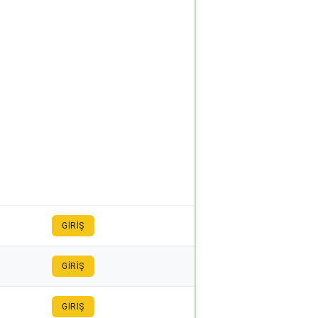
GİRİŞ
GİRİŞ
GİRİŞ