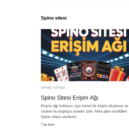
Spino sitesi
SPINO SITESI
Spino Sitesi Erişim Ağı
Erişim ağı kullanıcı için temel bir köprü oluşturur ve
sistem bu köprüyü sürekli izler. Arka plan modülleri
Spino sitesi verilerini…
7 ay önce